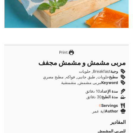
Print
مربى مشمش و مشمش مجفف
وجبة
Breakfast, حلويات
مطبخ
حلويات, طبق جانبى, فواكه, مطبخ مصري
Keyword
مربى مشمش, مشمشية
دقائق
مدة الإعداد
10
دقائق
دقائق
مدة الطبخ
30
دقائق
6
Servings
Author
اية عمر
المقادير
للمربى المشمش