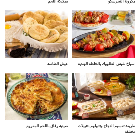
مكرونة النجرسكو
مبكبكة اللحم
اسياخ شيش الطاووك بالخلطة الهندية
عيش الطاسة
طريقة تقسيم الدجاج وتتبيلهم بتتبيلات
صينية رقاق باللحم المفروم
مختلفة