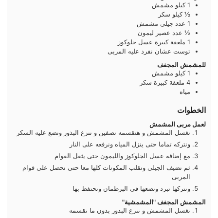
1
كيلو
مشمش
½
كيلو
سكر
1
عدد
جيلى مشمش
½
عدد
عصير ليمون
1
ملعقة كبيرة
عسل جلوكوز
توست عشان نفرد عليه المربى
للمشمش المجفف
1
كيلو
مشمش
4
ملعقة كبيرة
سكر
مياه
الخطوات
لعمل مربى المشمش
نغسل المشمش و هنقسمه نصفين و ننزع البذور ونضع عليه السكر
ونتركه تماما حتى ينزل المياه ونرفعه على النار
مع إضافة عسل الجلوكوز والليمون حتى يثقل القوام
ثم نضيف الجيلى ونقلب المكونات كلها معا حتى نحصل على قوام
المربى
ونتركها تبرد ونضعها فى البرطمان ونحتفظ بها
المشمش المجفف "المشمشية"
نغسل المشمش و ننزع البذور بدون ما نقسمه