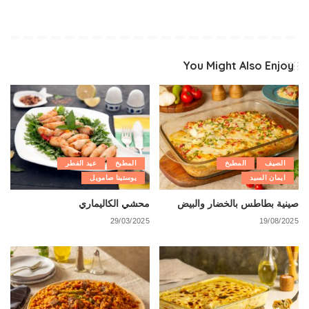
You Might Also Enjoy
الصيف
المطبخ
المطبخ
عيد الفطر
ايمان السيد
يوستينا صامويل
صينية بطاطس بالخضار والبيض
محشي الكاليماري
29/03/2025
19/08/2025