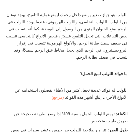
اللولب هو جهاز صغير يوضع داخل رحمك ليمنع عملية التلقيح، يوجد نوعان
من اللولب، اللولب النحاسي، واللولب الهرموني، عندما يوجد اللولب في
الرحم يمنع الحيوان المنوي من الوصول إلى البويضة، كما أنه يتسبب في
بعض التفاعلات التي تجعل التلقيح عسيرًا، فبعض الأنواع كالنحاسي تتسبب
في ضعف سمك بطانة الرحم، والأنواع الهرمونية تتسبب في إفراز
البروجيستيرون في الرحم الذي يجعل مخاط عنق الرحم سميكًا، وقد
يتسبب في ضعف بطانة الرحم.
ما فوائد اللولب لمنع الحمل؟
اللولب له فوائد عديدة تجعل كثير من الأطباء يفضلون استخدامه عن
الأنواع الأخرى، إليكِ أشهر هذه الفوائد
(مرجع)
:
الكفاءة:
يمنع اللولب الحمل بنسبة 99% إذا وضع بطريقة صحيحة عن
طريق طبيب متخصص.
طول العمر:
تتراوح صلاحية اللولب بين خمس وعشر سنوات في بعض