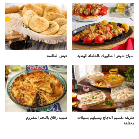
اسياخ شيش الطاووك بالخلطة الهندية
عيش الطاسة
طريقة تقسيم الدجاج وتتبيلهم بتتبيلات
صينية رقاق باللحم المفروم
مختلفة