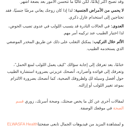
وقد تصبح أكثر إيلامًا، لكن غالبًا ما تتحسن الأمور بعد بضعة أشهر.
لا يحمي من الأمراض الجنسية:
لذا إذا كان زوجك يعاني مرضًا جنسيًا، فقد
تحتاجين إلى استخدام عازل ذكري.
العدوى:
في الحالات النادرة قد يتسبب اللولب في عدوى تصيب الحوض،
لذا اختيار الطبيب عند تركيبه أمر مهم.
الألم خلال التركيب:
يمكنكِ التغلب على ذلك عن طريق المخدر الموضعي
الذي يستخدمه الطبيب.
ختامًا، بعد تعرفك إلى إجابة سؤالك “كيف يعمل اللولب لمنع الحمل”،
وتعرفك إلى فوائده وأضراره، أنصحك عزيزتي بضرورة استشارة الطبيب
حول أفضل وسيلة لكِ ولظروفك الصحية، كما أنصحك بضرورة الالتزام
بموعد تغيير اللولب أو إزالته.
لمقالات أخرى عن كل ما يخص صحتك، وصحة أسرتك، زوري
قسم
الصحة
في موقعك الوصفة.
و لمشاهدة المزيد من فيديوهات الجمال تابعى صفحتنا
ELWASFA Health