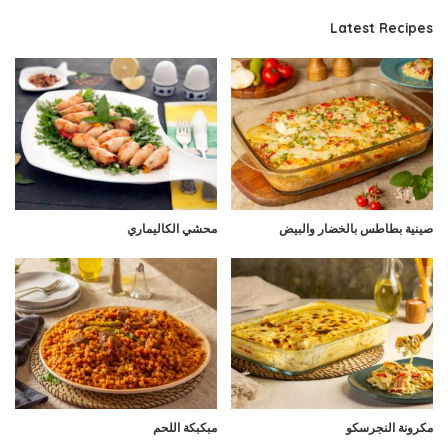
Latest Recipes
صينية بطاطس بالخضار والبيض
محشي الكاليماري
مكرونة النجرسكو
مبكبكة اللحم