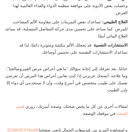
وحصلت بعض الأدوية على موافقة منظمة الدواء والغذاء العالمية لهذا
الغرض.
العلاج الطبيعي:
تساعدك بعض التمرينات على مقاومة الألم المصاحب
للمرض. كما تساعد على تحسين مدى حركة المفاصل المتصلبة، قد يساعد
العلاج المائي أيضًا.
الاستشارات النفسية
: قد يجعلك الألم مكتئبة ومتوترة دائمًا، لذا قد
تساعدك الاستشارات النفسية على تحسين أوضاعك.
ختامًا، بعد تعرفك إلى إجابة سؤالك “ما هي أعراض مرض الفيبروميالجيا”،
وما علاجه. أنصحك عزيزتي إذا كنتِ تعانين أعراض هذا المرض أن تعرضي
نفسك على طبيب متخصص في أسرع وقت، وأن لا تستخدمي أي دواء إلا
بإذن الطبيب.
لمقالات أخرى عن كل ما يخص صحتك، وصحة أسرتك، زوري
قسم
الصحة
في موقعك الوصفة.
و لمشاهدة المزيد من فيديوهات الجمال تابعى صفحتنا
ELWASFA Health