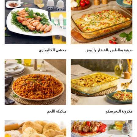
صينية بطاطس بالخضار والبيض
محشي الكاليماري
مكرونة النجرسكو
مبكبكة اللحم