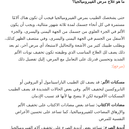
ما هو علاج مرض الفيبروميالجيا؟
حتى يشخصك الطبيب بمرض الفيبروميالجيا فيجب أن تكون هناك آلامًا
مستمرة في كل أنحاء جسمك لمدة ثلاثة شهور متتالية، ويجب أن يكون
الألم في الجزء العلوي من جسمك من الجهة اليمنى واليسرى، والجزء
الأسفل من الجسم في الجهة اليمنى واليسرى، وفي منتصف الظهر كذلك،
ويطلب طبيبك كثير من الأشعة والتحاليل لاستبعاد أي مرض آخر، ثم بعد
ذلك يصف لكِ العلاج المناسب الذي وظيفته تكون تخفيف نوبات الألم
الشديد وتحسين قدرتك على التعامل مع المرض، إليكِ تفصيل ذلك
(مرجع)
:
مسكنات الألم:
قد يصف لكِ الطبيب الباراسيتامول أو البروفين أو
النابروكسين لتخفيف الألم. وفي بعض الحالات الشديدة قد يصف الطبيب
المسكنات الأفيونية لكن لا ينصح بها لأنها قد تسبب الإدمان.
مضادات الاكتئاب:
تساعد بعض مضادات الاكتئاب على تخفيف الألم
والإرهاق المصاحب للفيبروميالجيا، كما تساعد على تحسين الأعراض
النفسية للمرض.
أدوية الصرع:
تساعد بعض أدوية الصرع على تخفيف آلام الفيبروميالجيا.