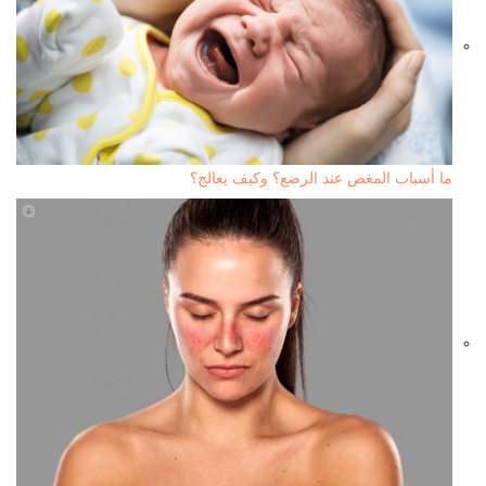
ما أسباب المغص عند الرضع؟ وكيف يعالج؟