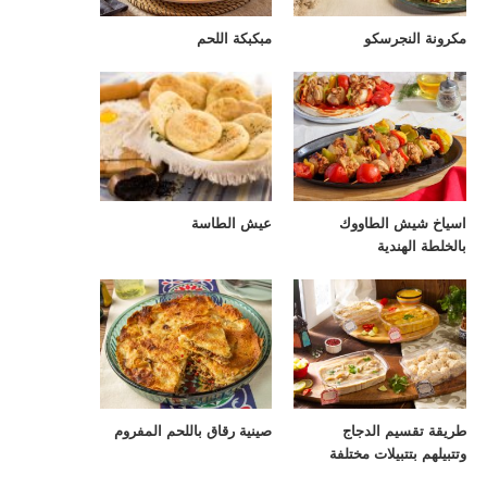
مكرونة النجرسكو
مبكبكة اللحم
اسياخ شيش الطاووك
عيش الطاسة
بالخلطة الهندية
طريقة تقسيم الدجاج
صينية رقاق باللحم المفروم
وتتبيلهم بتتبيلات مختلفة