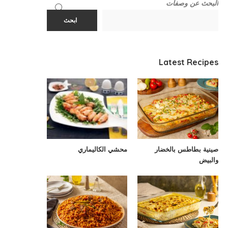
البحث عن وصفات
ابحث
Latest Recipes
صينية بطاطس بالخضار
محشي الكاليماري
والبيض