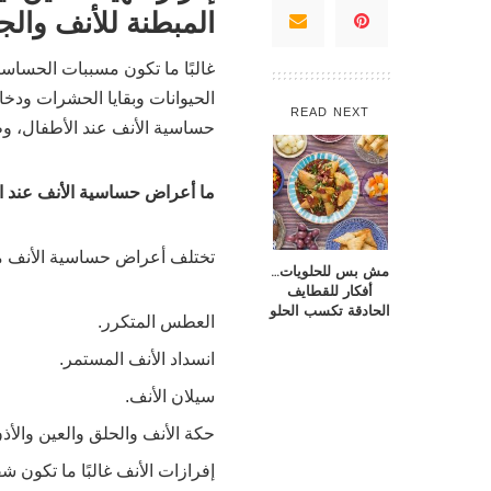
المبطنة للأنف والجي
غالبًا ما تكون مسببات الحساسية
الحيوانات وبقايا الحشرات ودخ
READ NEXT
حساسية الأنف عند الأطفال، و
ما أعراض حساسية الأنف عند ا
تختلف أعراض حساسية الأنف من 
مش بس للحلويات…
أفكار للقطايف
الحادقة تكسب الحلو
العطس المتكرر.
انسداد الأنف المستمر.
سيلان الأنف.
حكة الأنف والحلق والعين والأذن
إفرازات الأنف غالبًا ما تكون شف