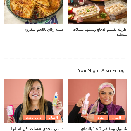
طريقة تقسيم الدجاج وتتبيلهم بتتبيلات
صينية رقاق باللحم المفروم
مختلفة
You Might Also Enjoy
الجمال
بشرة
الجمال
د. رنا مجدي
غسول ومقشر 2 × 1 بالشاى
د. مي مجدى هتساعد كل ام انها