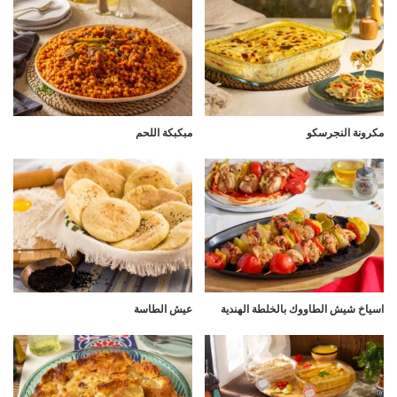
مكرونة النجرسكو
مبكبكة اللحم
اسياخ شيش الطاووك بالخلطة الهندية
عيش الطاسة