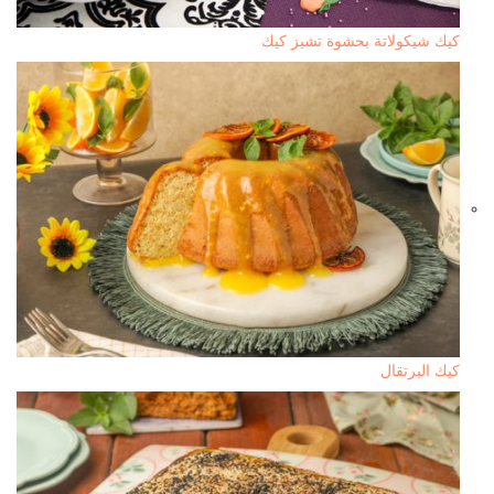
كيك شيكولاتة بحشوة تشيز كيك
كيك البرتقال