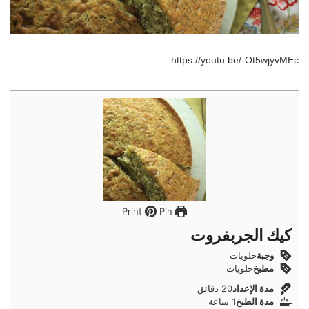
https://youtu.be/-Ot5wjyvMEc
Pin
Print
كيك الجربفروت
وجبة
حلويات
مطبخ
حلويات
دقائق
مدة الإعداد
20
دقائق
ساعة
مدة الطبخ
1
ساعة