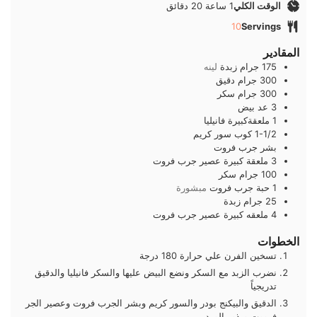
ساعة
دقائق
الوقت الكلي
1
ساعة
20
دقائق
10
Servings
المقادير
175
جرام
زبدة
لينه
300
جرام
دقيق
300
جرام
سكر
3
عد
بيض
1
ملعقةكبيرة
فانيليا
1-1/2
كوب
سور كريم
بشر جرب فروت
3
ملعقة كبيرة
عصير جرب فروت
100
جرام
سكر
1
حبة
جرب فروت
مبشورة
25
جرام
زبدة
4
ملعقه كبيرة
عصير جرب فروت
الخطوات
تسخين الفرن علي حرارة 180 درجة
نضرب الزبد مع السكر ونضع البيض عليها والسكر فانيليا والدقيق
تدريجياً
الدقيق والبيكنج بودر والسور كريم وبشر الجرب فروت وعصير الجر
فرووت وبذور الورد