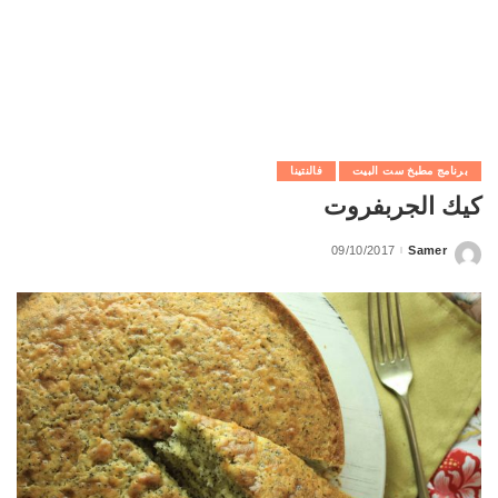
برنامج مطبخ ست البيت
فالنتينا
كيك الجربفروت
09/10/2017
Samer
Posted
by