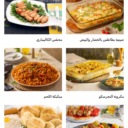
صينية بطاطس بالخضار والبيض
محشي الكاليماري
مكرونة النجرسكو
مبكبكة اللحم