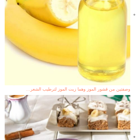
وصفتين من قشور الموز وهما زيت الموز لترطيب الشعر…