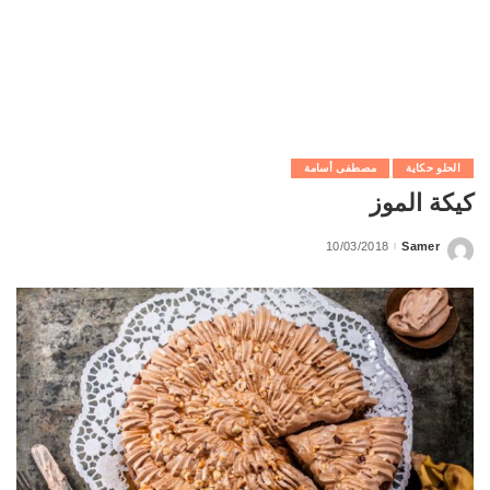
الحلو حكاية
مصطفى أسامة
كيكة الموز
10/03/2018
Samer
Posted
by