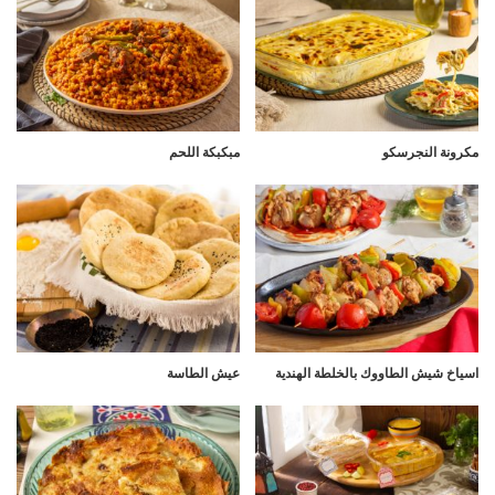
مكرونة النجرسكو
مبكبكة اللحم
اسياخ شيش الطاووك بالخلطة الهندية
عيش الطاسة