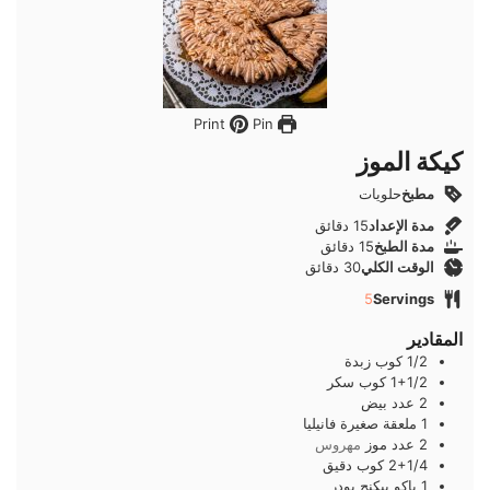
Pin
Print
كيكة الموز
مطبخ
حلويات
دقائق
مدة الإعداد
15
دقائق
دقائق
مدة الطبخ
15
دقائق
دقائق
الوقت الكلي
30
دقائق
5
Servings
المقادير
1/2
كوب
زبدة
1+1/2
كوب
سكر
2
عدد
بيض
1
ملعقة صغيرة
فانيليا
2
عدد
موز
مهروس
2+1/4
كوب
دقيق
1
باكو
بيكنج بودر