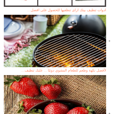
ادوات تنظيف بيتك ازاى تنظفيها للحصول على افضل…
لأفضل نكهة وطعم للطعام المشوي دومًا ... عليك تنظيف…