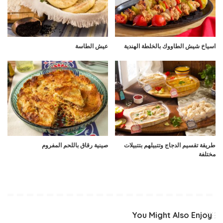
اسياخ شيش الطاووك بالخلطة الهندية
عيش الطاسة
طريقة تقسيم الدجاج وتتبيلهم بتتبيلات
صينية رقاق باللحم المفروم
مختلفة
You Might Also Enjoy