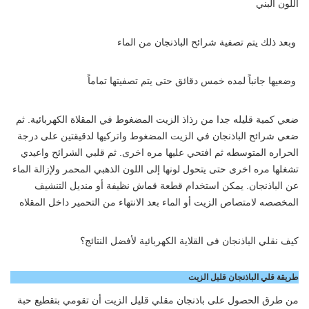
اللون البني
وبعد ذلك يتم تصفية شرائح الباذنجان من الماء
وضعيها جانباً لمده خمس دقائق حتى يتم تصفيتها تماماً
ضعي كمية قليله جدا من رذاذ الزيت المضغوط في المقلاة الكهربائية. ثم
ضعي شرائح الباذنجان في الزيت المضغوط واتركيها لدقيقتين على درجة
الحراره المتوسطه ثم افتحي عليها مره اخرى. ثم قلبي الشرائح واعيدي
تشغلها مره اخرى حتى يتحول لونها إلى اللون الذهبي المحمر ولإزالة الماء
عن الباذنجان. يمكن استخدام قطعة قماش نظيفة أو منديل التنشيف
المخصصه لامتصاص الزيت أو الماء بعد الانتهاء من التحمير داخل المقلاه
كيف نقلي الباذنجان فى القلاية الكهربائية لأفضل النتائج؟
طريقة قلي الباذنجان قليل الزيت
من طرق الحصول على باذنجان مقلي قليل الزيت أن تقومي بتقطيع حبة