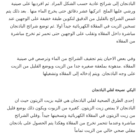
الباذنجان إلى شرائح عادية حسب الشكل المراد. ثم افرديها على صينية
ورشي عليها الملح اتركيها عشر دقائق حتى يخرج الماء منها . بعد ذلك يتم
غمس الشرائح بالقليل من الدقيق لتكوين طبقة خفيفة على الوجهين عند
تسخين الزيت في المقلاة الكهربائية جيداً اولا .ثم توضع شرائح الباذنجان
مباشرة داخل المقلاه وتقلب على الوجهين حتى تحمر ثم تخرج مباشرة
من المقلاه
وفي بعض الاحيان يتم تجفيف الشرائح من الماء وترصص في صينية
المقلاه .مدهونة بملعقة صغيره جدا من الزيت ويوضع القليل من الزيت
على وجه الباذنجان. ويتم إدخاله إلى المقلاه وتشغيلها
اليكي نصيحة لقلي الباذنجان
إحدى الطرق الصحية لقلي الباذنجان هي قليه بزيت الزيتون حيث ان
الباذنجان لا يمتص زيت الزيتون. كغيره من الزيوت ويكون ذلك بوضع قليل
من زيت الزيتون في المقلاة الكهربائية وتسخينها جيداً .وقلي الشرائح
مباشرة وعندما تتحمر تخرج من المقلاة وهكذا يتم الحصول على باذنجان
مقلي صحي خالي من الزيت تماماً