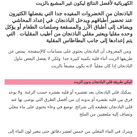
الكهربائية لأفضل النتائج ليكون غير المشبع بالزبت
الباذنجان من الخضروات المفيده جدا التي يفضلها الكثيرون
عند تحضير أطباقهم ويدخل الباذنجان. في إعداد المحاشي
ويضاف إلى أطباق الأرز والمسقعة وصلصات الطعام أو يؤكل
وحده مقليا ويعتبر مقلي الباذنجان من أطيب المقليات . التي
يتم إعدادها إلى جانب البطاطاس المقلية
ومن المعروف أن الباذنجان يحتوي على مسامات كالإسفنجة .يمتص عن
طريقها الزيت أثناء قليه بكمية كبيرة جدا ولكن لا يفضل البعض تناول
الباذنجان إذا كان مقلياً. لانه يكون مشبعاً بالزيت
اليكي طريقة قلي الباذنجان بدون الزيت
يمكنك قلي الباذنجان بعد تقشيره أو قليه بقشره حسب الرغبة. ولا يوجد
فرق بين قليه بقشره أو بدونه إن من أفضل الطرق التي يوصى بها عند
قلي الباذنجان تقطيعه إلى شرائح. توضع في وعاء يحتوي على ماء مغلي
وتضاف إليه ملعقتين من الملح
ويترك في الماء المغلي من خمس لعشر دقائق حتى يتغير لون الماء إلى