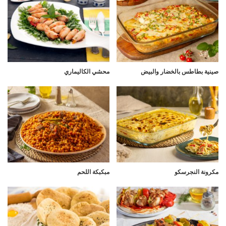
صينية بطاطس بالخضار والبيض
محشي الكاليماري
مكرونة النجرسكو
مبكبكة اللحم