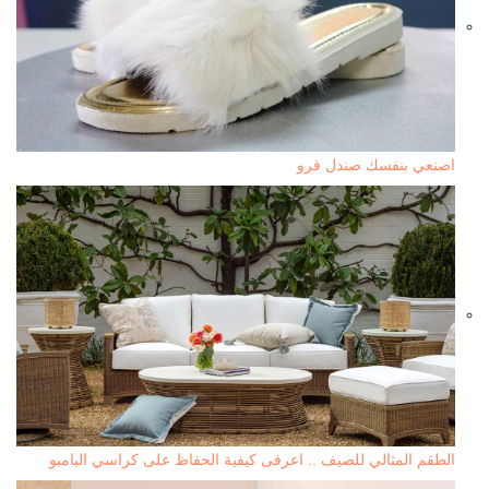
اصنعي بنفسك صندل فرو
الطقم المثالي للصيف .. اعرفى كيفية الحفاظ على كراسي البامبو