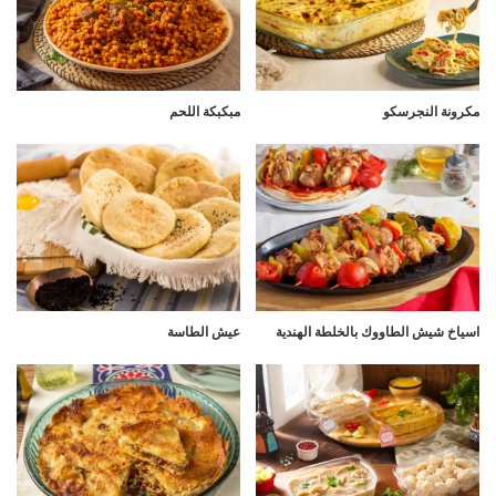
مكرونة النجرسكو
مبكبكة اللحم
اسياخ شيش الطاووك بالخلطة الهندية
عيش الطاسة