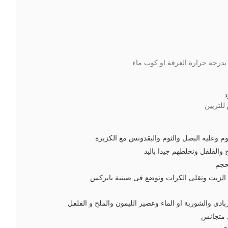
بدرجة حرارة الغرفة او كوب ماء
د
للتزيين
م وعليه البصل والثوم والبقدونس مع الكزبرة
ح والفلفل ونخلطهم جيدا باليد
حجم
الزيت وتقلى الكرات وتوضع فى صينية بايركس
ادى والشوربة او الماء وعصير الليمون والملح و الفلفل
 متجانس