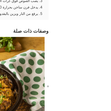
يصب الصوص فوق كرات الك
يدخل فرن ساخن بحرارة 180 لمدة حوالى 20 دقيقة حتى يتسبك الخليط
يرفع من النار ويزين بالبقدو
وصفات ذات صلة