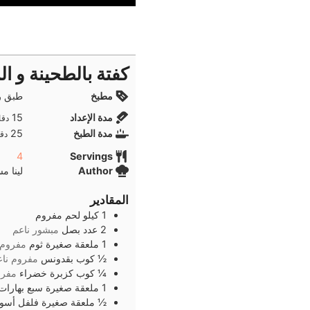
كفتة بالطحينة و ال
مطبخ
طبق ر
دقا
مدة الإعداد
15
دقا
دقا
مدة الطبخ
25
دقا
4
Servings
Author
لينا م
المقادير
1
كيلو
لحم مفروم
2
عدد
بصل
مبشور ناعم
1
ملعقة صغيرة
ثوم
مفروم 
½
كوب
بقدونس
مفروم ناع
¼
كوب
كزبرة خضراء
مفرو
1
ملعقة صغيرة
سبع بهارات
½
ملعقة صغيرة
فلفل أسو