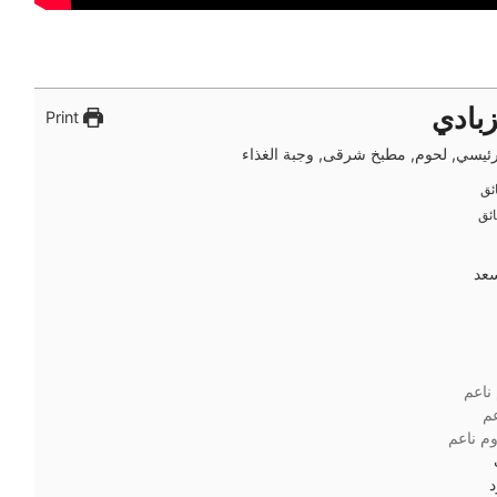
زبادي
Print
ئيسي, لحوم, مطبخ شرقى, وجبة الغذاء
ئق
ئق
ئق
ئق
سعد
ناعم
م
م ناعم
د