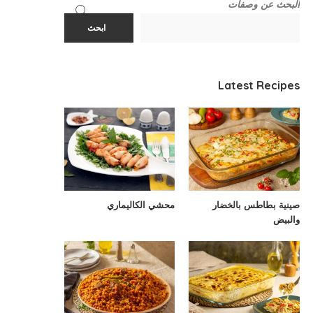
البحث عن وصفات
ابحث
Latest Recipes
صينية بطاطس بالخضار
محشي الكاليماري
والبيض