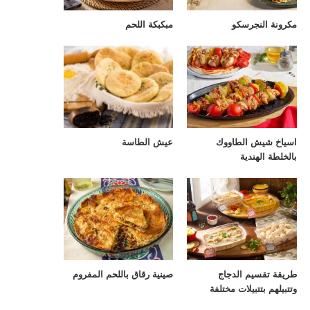
مكرونة النجرسكو
مبكبكة اللحم
اسياخ شيش الطاووك
عيش الطاسة
بالخلطة الهندية
طريقة تقسيم الدجاج
صينية رقاق باللحم المفروم
وتتبيلهم بتتبيلات مختلفة