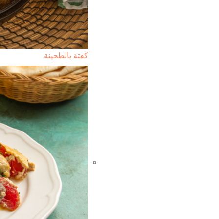
كفتة بالطحينة