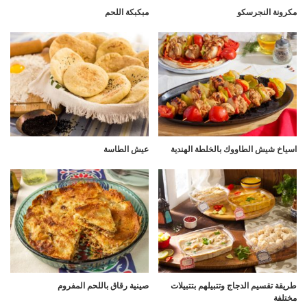
مكرونة النجرسكو
مبكبكة اللحم
اسياخ شيش الطاووك بالخلطة الهندية
عيش الطاسة
طريقة تقسيم الدجاج وتتبيلهم بتتبيلات
صينية رقاق باللحم المفروم
مختلفة