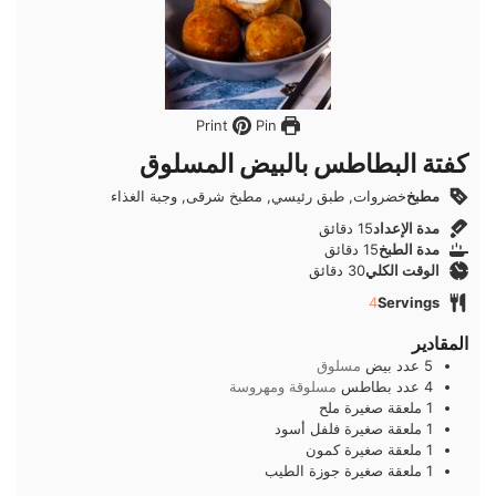
Pin
Print
كفتة البطاطس بالبيض المسلوق
مطبخ
خضروات, طبق رئيسي, مطبخ شرقى, وجبة الغذاء
دقائق
مدة الإعداد
15
دقائق
دقائق
مدة الطبخ
15
دقائق
دقائق
الوقت الكلي
30
دقائق
4
Servings
المقادير
5
عدد
بيض
مسلوق
4
عدد
بطاطس
مسلوقة ومهروسة
1
ملعقة صغيرة
ملح
1
ملعقة صغيرة
فلفل أسود
1
ملعقة صغيرة
كمون
1
ملعقة صغيرة
جوزة الطيب