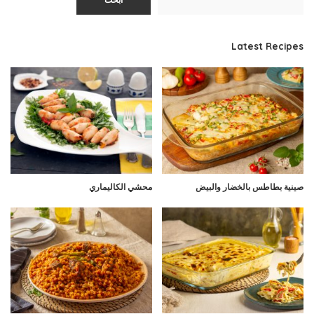
ابحث
Latest Recipes
صينية بطاطس بالخضار والبيض
محشي الكاليماري