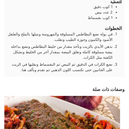
للتغطية
1
كوب
دقيق
2
عدد
بيض
1
كوب
بقسماط
الخطوات
في بولة نضع البطاطس المسلوقة والمهروسة ونتبلها بالملح والفلفل
الأسود والكمون وجوزة الطيب ونقلب.
ندهن الأيدي بالزيت ونأخذ مقدار من خليط البطاطس ونضع بداخله
بيصة مسلوقة كاملة ونغلق البيضة بمقدار أخر من الخليط ونشكل
الكفتة مثل الكرات.
نضع الكرات في الدقيق ثم البيض ثم البقسماط ونقليها في الزيت
على الجانبين حتى تكتسب اللون الذهبي ثم تقدم وبألف هنا.
وصفات ذات صلة