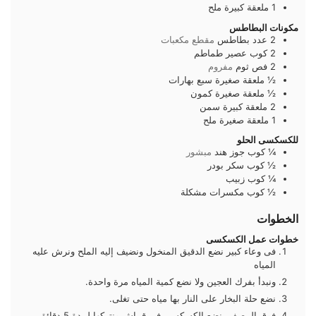
1
ملعقة كبيرة
ملح
مكونات البطاطس
2
عدد
بطاطس
مقطع مكعبات
2
كوب
عصير طماطم
2
فص
ثوم
مفروم
½
ملعقة صغيرة
سبع بهارات
½
ملعقة صغيرة
كمون
2
ملعقة كبيرة
سمن
1
ملعقة صغيرة
ملح
للكسكسى الحلو
¼
كوب
جوز هند
مبشور
½
كوب
سكر بودر
¼
كوب
زبيب
½
كوب
مكسرات مشكلة
الخطوات
خطوات عمل الكسكسى
فى وعاء كبير نضع الدقيق المنخول ونضيف إليه الملح ونرش عليه
المياه
ونبدأ بفرك العجين ولا نضع كمية المياه مرة واحدة.
نضع حلة البخار على النار بها مياه حتى تغلى.
فوق المصفى نضع الكسكسى فى قماش ونتركها لمدة 5 دقائق.