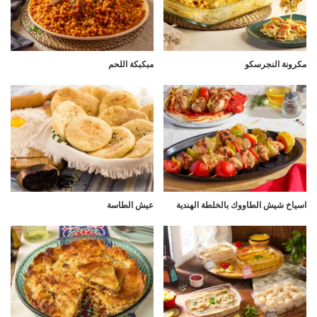
مكرونة النجرسكو
مبكبكة اللحم
اسياخ شيش الطاووك بالخلطة الهندية
عيش الطاسة