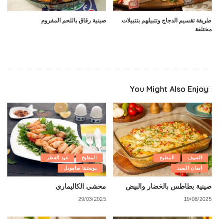
طريقة تقسيم الدجاج وتتبيلهم بتتبيلات
صينية رقاق باللحم المفروم
مختلفة
You Might Also Enjoy
الصيف
المطبخ
المطبخ
عيد الفطر
ايمان السيد
يوستينا صامويل
صينية بطاطس بالخضار والبيض
محشي الكاليماري
29/03/2025
19/08/2025