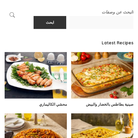
البحث عن وصفات
ابحث
Latest Recipes
صينية بطاطس بالخضار والبيض
محشي الكاليماري