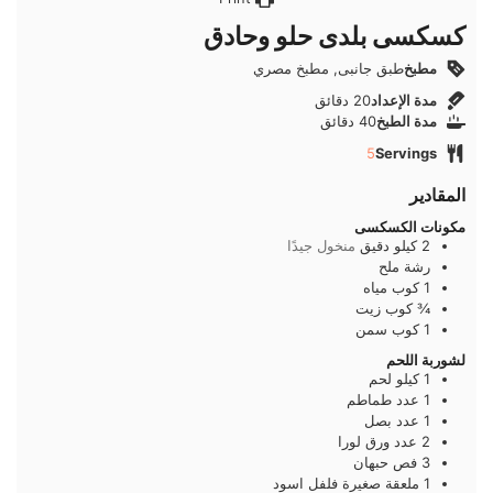
كسكسى بلدى حلو وحادق
مطبخ
طبق جانبى, مطبخ مصري
دقائق
مدة الإعداد
20
دقائق
دقائق
مدة الطبخ
40
دقائق
5
Servings
المقادير
مكونات الكسكسى
2
كيلو
دقيق
منخول جيدًا
رشة
ملح
1
كوب
مياه
¾
كوب
زيت
1
كوب
سمن
لشوربة اللحم
1
كيلو
لحم
1
عدد
طماطم
1
عدد
بصل
2
عدد
ورق لورا
3
فص
حبهان
1
ملعقة صغيرة
فلفل اسود