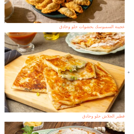
عجينة السمبوسك بحشوات حلو وحادق
فطير الجلاش حلو وحادق