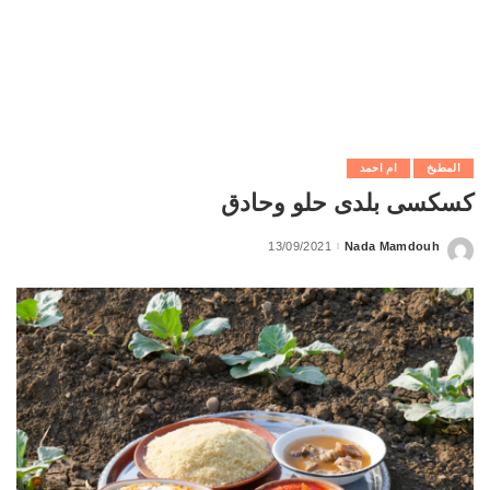
المطبخ
ام احمد
كسكسى بلدى حلو وحادق
13/09/2021
Nada Mamdouh
Posted
by