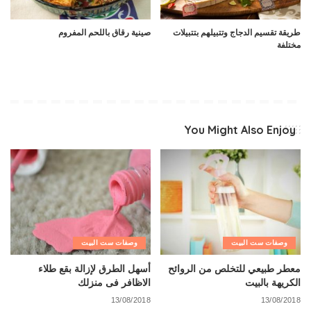
طريقة تقسيم الدجاج وتتبيلهم بتتبيلات
صينية رقاق باللحم المفروم
مختلفة
You Might Also Enjoy
وصفات ست البيت
وصفات ست البيت
معطر طبيعي للتخلص من الروائح
أسهل الطرق لإزالة بقع طلاء
الكريهة بالبيت
الاظافر فى منزلك
13/08/2018
13/08/2018