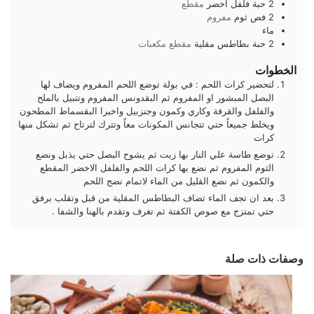
2
حبة
فلفل اخضر
مقطع
2
فص
ثوم
مفروم
ماء
2
حبة
بطاطس مقلية
مقطع مكعبات
الخطوات
لتحضير كرات اللحم : في بولة توضع اللحم المفروم ويضاف لها
البصل المبشور او المفروم ثم البقدونس المفروم وتتبيل بالملح
والفلفل والقرفة وكاري وكمون وجنزبيل واخيرا البقسماط المطحون
ويخلط جميعاً حتي تتجانس المكونات معاً وتترك لترتاح ثم تشكل منها
كرات
توضع طاسة علي النار بها زيت ثم يشوح البصل حتي يذبل ونضع
الثوم المفروم ثم نضع بها كرات اللحم والفلفل الاخضر المقطع
والكمون ثم نضع القليل من الماء لاتمام نضج اللحم
بعد ان تجف الماء تضاف البطاطس المقلية من قبل وتقلب برفق
حتي تمتزج مع صوص الكفتة ثم تغرف وتقدم بالهنا والشفا .
وصفات ذات صلة