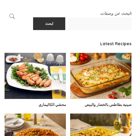
البحث عن وصفات
ابحث
Latest Recipes
صينية بطاطس بالخضار والبيض
محشي الكاليماري