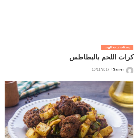
وصفات ست البيت
كرات اللحم بالبطاطس
16/11/2017
Samer
Posted
by