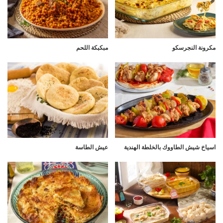
مكرونة النجرسكو
مبكبكة اللحم
اسياخ شيش الطاووك بالخلطة الهندية
عيش الطاسة