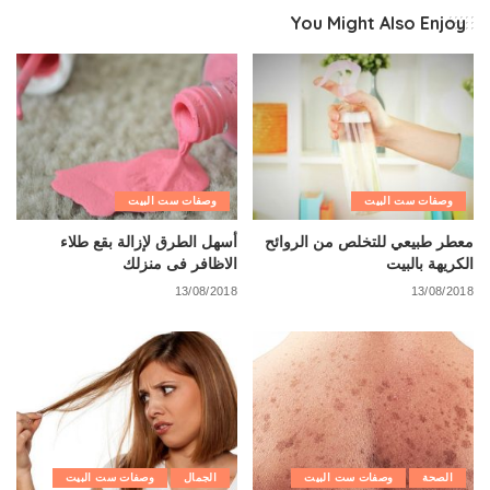
You Might Also Enjoy
وصفات ست البيت
وصفات ست البيت
معطر طبيعي للتخلص من الروائح
أسهل الطرق لإزالة بقع طلاء
الكريهة بالبيت
الاظافر فى منزلك
13/08/2018
13/08/2018
الصحة
وصفات ست البيت
الجمال
وصفات ست البيت