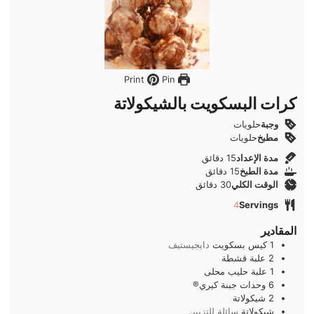
Pin
Print
كرات البسكويت بالشيكولاتة
وجبة
حلويات
مطبخ
حلويات
دقائق
مدة الإعداد
15
دقائق
دقائق
مدة الطبخ
15
دقائق
دقائق
الوقت الكلي
30
دقائق
4
Servings
المقادير
1
كيس
بسكويت
دايجيستيف
2
علبة
قشطة
1
علبة
حليب محلى
6
وحدات
جبنة كيري®
2
شيكولاتة
شيكولاتة
سائلة للتزيين