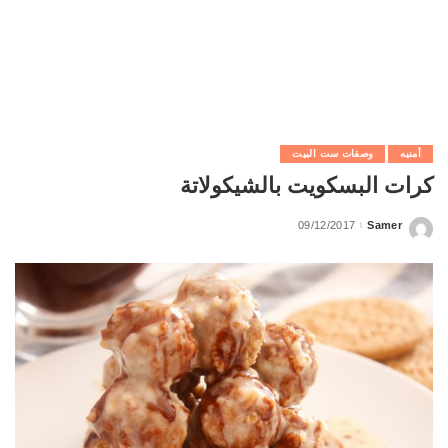
أمنيه
وصفات ست البيت
كرات البسكويت بالشيكولاتة
09/12/2017
Samer
Posted
by