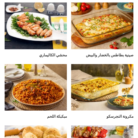
صينية بطاطس بالخضار والبيض
محشي الكاليماري
مكرونة النجرسكو
مبكبكة اللحم