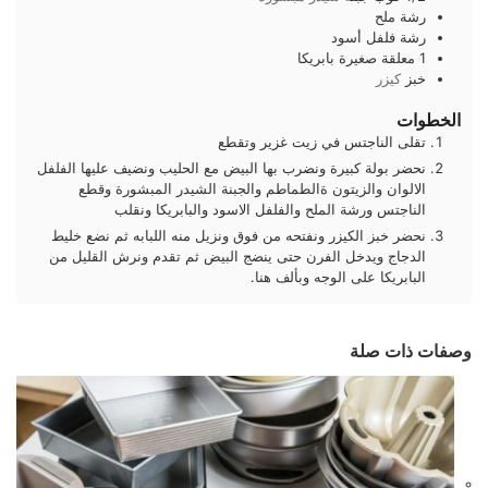
رشة
ملح
رشة
فلفل أسود
1
معلقة صغيرة
بابريكا
خبز
كيزر
الخطوات
تقلى الناجتس في زيت غزير وتقطع
نحضر بولة كبيرة ونضرب بها البيض مع الحليب ونضيف عليها الفلفل
الالوان والزيتون ةالطماطم والجبنة الشيدر المبشورة وقطع
الناجتس ورشة الملح والفلفل الاسود والبابريكا ونقلب
نحضر خبز الكيزر ونفتحه من فوق ونزيل منه اللبابه ثم نضع خليط
الدجاج ويدخل الفرن حتى ينضج البيض ثم تقدم ونرش القليل من
البابريكا على الوجه وبألف هنا.
وصفات ذات صلة