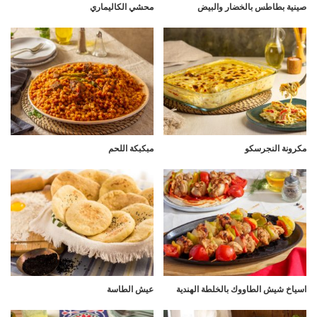
صينية بطاطس بالخضار والبيض
محشي الكاليماري
مكرونة النجرسكو
مبكبكة اللحم
اسياخ شيش الطاووك بالخلطة الهندية
عيش الطاسة