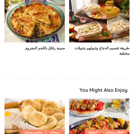
طريقة تقسيم الدجاج وتتبيلهم بتتبيلات
صينية رقاق باللحم المفروم
مختلفة
You Might Also Enjoy
افطار-رمضان
المطبخ
رمضان
سحور-رمضان