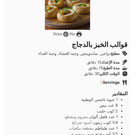
Pin
Print
قوالب الخبز بالدجاج
مطبخ
دواجن, ساندويتش, وجبة العشاء, وجبة الغذاء
دقائق
مدة الإعداد
15
دقائق
دقائق
مدة الطبخ
15
دقائق
دقائق
الوقت الكلي
30
دقائق
5
Servings
المقادير
1
عبوة
ناجتس الوطنية
8
عدد
بيض
2
كوب
حليب
1
عدد
فلفل ألوان
مفروم ومقطع
1/4
كوب
زيتون
أسود شرائح
1
عدد
طماطم
مقطعة مكعبات
1/2
كوب
جبنة
شيدر مبشورة