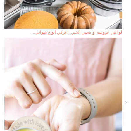
لو انتي عروسة أو بتحبي الخبز...اعرفي أنواع صواني…