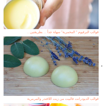
قوالب البرفيوم " المخمرية" سهلة جداً ... بطريقتين…
قوالب الديودرانت فالبيت من زيت اللافندر والمرمرية