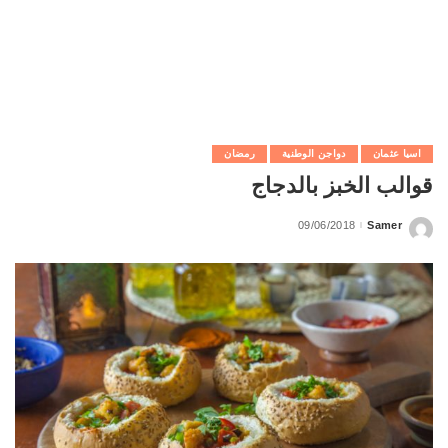
اسيا عثمان
دواجن الوطنية
رمضان
قوالب الخبز بالدجاج
09/06/2018
Samer
Posted
by