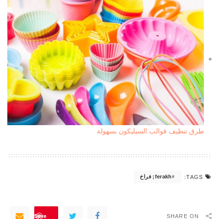
طرق تنظيف قوالب السيليكون بسهولة
ferakh; فراخ
TAGS:
Save
SHARE ON