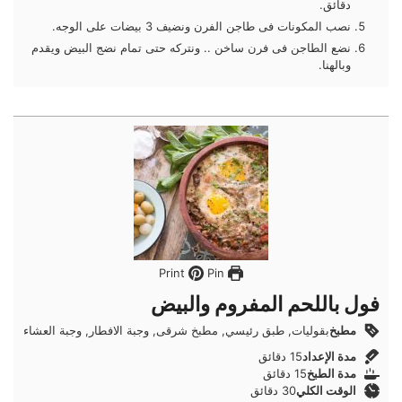
دقائق.
نصب المكونات فى طاجن الفرن ونضيف 3 بيضات على الوجه.
نضع الطاجن فى فرن ساخن .. ونتركه حتى تمام نضج البيض ويقدم
وبالهنا.
Pin
Print
فول باللحم المفروم والبيض
مطبخ
بقوليات, طبق رئيسي, مطبخ شرقى, وجبة الافطار, وجبة العشاء
دقائق
مدة الإعداد
15
دقائق
دقائق
مدة الطبخ
15
دقائق
دقائق
الوقت الكلي
30
دقائق