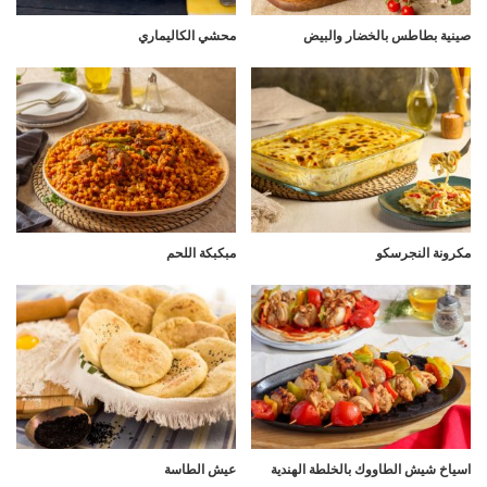
صينية بطاطس بالخضار والبيض
محشي الكاليماري
مكرونة النجرسكو
مبكبكة اللحم
اسياخ شيش الطاووك بالخلطة الهندية
عيش الطاسة