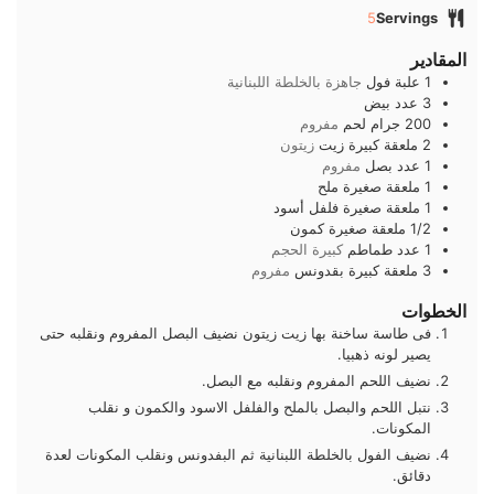
5
Servings
المقادير
1
علبة
فول
جاهزة بالخلطة اللبنانية
3
عدد
بيض
200
جرام
لحم
مفروم
2
ملعقة كبيرة
زيت
زيتون
1
عدد
بصل
مفروم
1
ملعقة صغيرة
ملح
1
ملعقة صغيرة
فلفل أسود
1/2
ملعقة صغيرة
كمون
1
عدد
طماطم
كبيرة الحجم
3
ملعقة كبيرة
بقدونس
مفروم
الخطوات
فى طاسة ساخنة بها زيت زيتون نضيف البصل المفروم ونقلبه حتى
يصير لونه ذهبيا.
نضيف اللحم المفروم ونقلبه مع البصل.
نتبل اللحم والبصل بالملح والفلفل الاسود والكمون و نقلب
المكونات.
نضيف الفول بالخلطة اللبنانية ثم البفدونس ونقلب المكونات لعدة
دقائق.