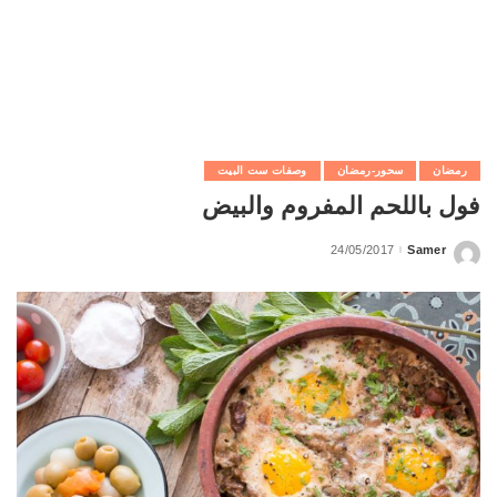
رمضان
سحور-رمضان
وصفات ست البيت
فول باللحم المفروم والبيض
24/05/2017
Samer
Posted
by