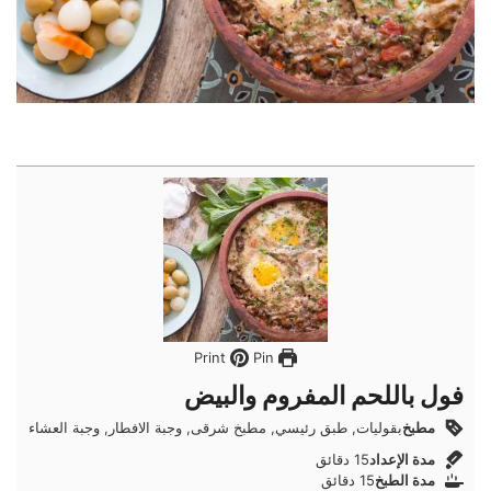
Pin
Print
فول باللحم المفروم والبيض
مطبخ
بقوليات, طبق رئيسي, مطبخ شرقى, وجبة الافطار, وجبة العشاء
دقائق
مدة الإعداد
15
دقائق
دقائق
مدة الطبخ
15
دقائق