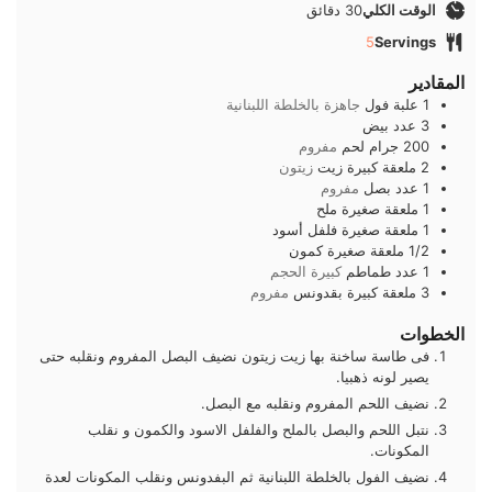
دقائق
الوقت الكلي
30
دقائق
5
Servings
المقادير
1
علبة
فول
جاهزة بالخلطة اللبنانية
3
عدد
بيض
200
جرام
لحم
مفروم
2
ملعقة كبيرة
زيت
زيتون
1
عدد
بصل
مفروم
1
ملعقة صغيرة
ملح
1
ملعقة صغيرة
فلفل أسود
1/2
ملعقة صغيرة
كمون
1
عدد
طماطم
كبيرة الحجم
3
ملعقة كبيرة
بقدونس
مفروم
الخطوات
فى طاسة ساخنة بها زيت زيتون نضيف البصل المفروم ونقلبه حتى
يصير لونه ذهبيا.
نضيف اللحم المفروم ونقلبه مع البصل.
نتبل اللحم والبصل بالملح والفلفل الاسود والكمون و نقلب
المكونات.
نضيف الفول بالخلطة اللبنانية ثم البفدونس ونقلب المكونات لعدة