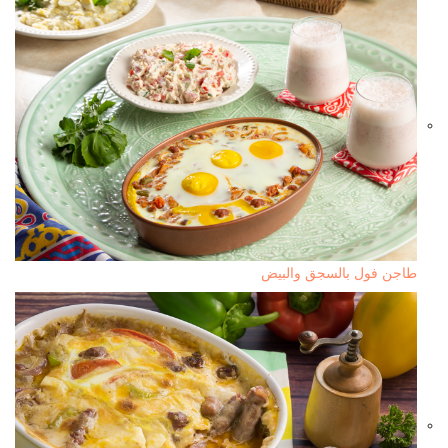
طاجن فول بالسجق والبيض