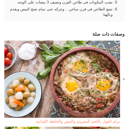
نصب المكونات فى طاجن الفرن ونضيف 3 بيضات على الوجه.
نضع الطاجن فى فرن ساخن .. ونتركه حتى تمام نضج البيض ويقدم
وبالهنا.
وصفات ذات صلة
برام الفول باللحم المفروم والبيض والخلطة اللبنانية