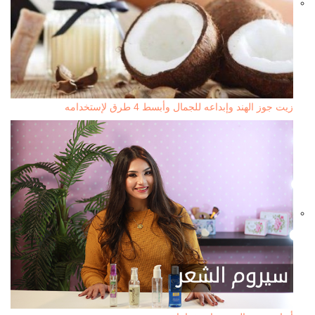
زيت جوز الهند وإبداعه للجمال وأبسط 4 طرق لإستخدامه