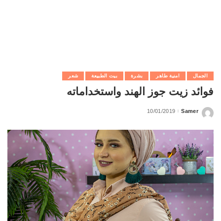
الجمال
امنية طاهر
بشرة
بيت الطبيعة
شعر
فوائد زيت جوز الهند واستخداماته
10/01/2019
Samer
Posted
by