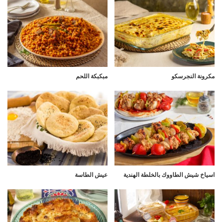
مكرونة النجرسكو
مبكبكة اللحم
اسياخ شيش الطاووك بالخلطة الهندية
عيش الطاسة