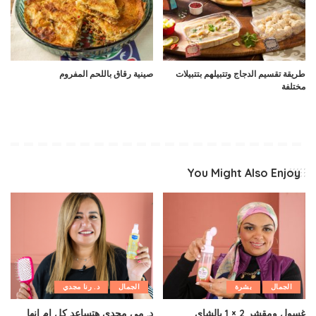
طريقة تقسيم الدجاج وتتبيلهم بتتبيلات
صينية رقاق باللحم المفروم
مختلفة
You Might Also Enjoy
الجمال
بشرة
الجمال
د. رنا مجدي
غسول ومقشر 2 × 1 بالشاى
د. مي مجدى هتساعد كل ام انها