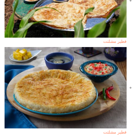
فطير مشلتت
فطير مشلتت