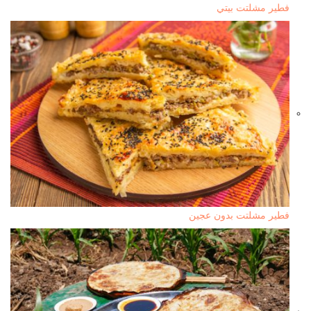
فطير مشلتت بيتي
فطير مشلتت بدون عجين