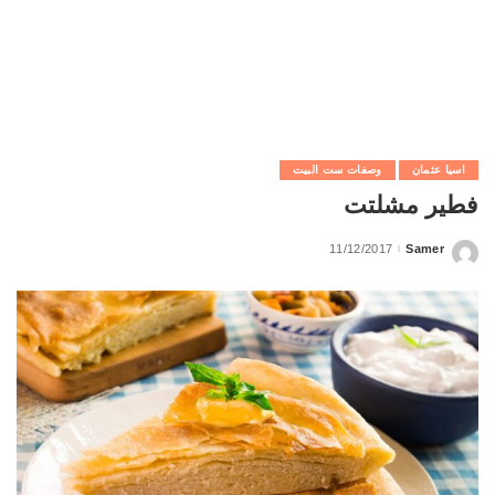
اسيا عثمان
وصفات ست البيت
فطير مشلتت
11/12/2017
Samer
Posted
by