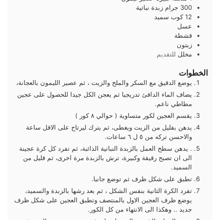
300
جرام
زبدة نباتية
12
كوب
سميد
عسل
قشطة
زيتون
مخلل
للتقديم
الخطوات
يوضع الدقيق مع السكر والملح والزيت ، ثم عصير الليمون بالعجانة،
يضاف الماء الدافئ تدريجيا ثم يعجن الكل جيدا للحصول على عجين
مطاطي ناعم.
يقسم العجين لكور متساوية ( حوالي ٨ كور )
يدهن بقليل من الزيت ويغطى، ثم يترك ليرتاح على الاقل ساعة
والاحسن تركه من ٥ ل ٦ ساعات.
. يدهن سطح العمل بالزبدة النباتية الذائبة، ثم تفرد كل كرة عجينة
الى ان تصبح رقيقة وكبيرة، ترش بالزبدة مرة اخرى، ثم قليل من
السميد.
تطبق على شكل ظرف ثم توضع جانبا.
تفرد الكرة الثانية بنفس الشكل ، ثم بعد رشها بالزبدة والسميد،
يوضع ظرف العجين الاول بالمنتصف وتطبق العجين على شكل ظرف
جديد .. وهكذا الى الانتهاء من كل الكور.