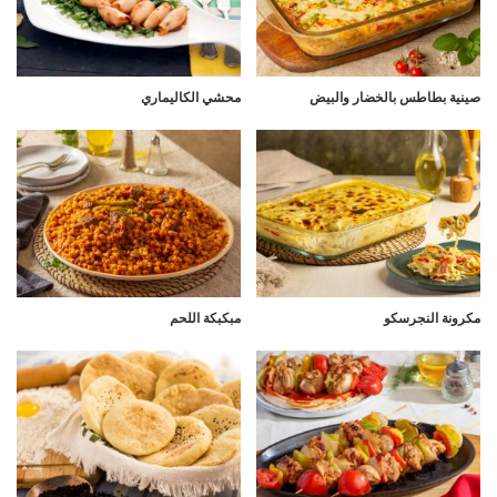
صينية بطاطس بالخضار والبيض
محشي الكاليماري
مكرونة النجرسكو
مبكبكة اللحم