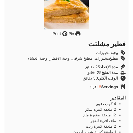
Pin
Print
فطير مشلتت
وجبة
مخبوزات
مطبخ
مخبوزات, مطبخ شرقى, وجبة الافطار, وجبة العشاء
دقائق
مدة الإعداد
25
دقائق
دقائق
مدة الطبخ
25
دقائق
دقائق
الوقت الكلي
50
دقائق
Servings
8
افراد
المقادير
4
كوب
دقيق
2
ملعقة كبيرة
سكر
12
ملعقة صغيرة
ملح
ماء دافىء
للعجن
2
ملعقة كبيرة
زيت
1
ملعقة كبيرة
عصير ليمون