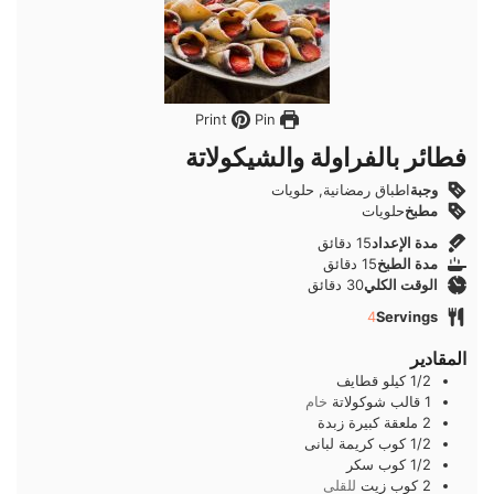
Pin
Print
فطائر بالفراولة والشيكولاتة
وجبة
اطباق رمضانية, حلويات
مطبخ
حلويات
دقائق
مدة الإعداد
15
دقائق
دقائق
مدة الطبخ
15
دقائق
دقائق
الوقت الكلي
30
دقائق
4
Servings
المقادير
1/2
كيلو
قطايف
1
قالب
شوكولاتة
خام
2
ملعقة كبيرة
زبدة
1/2
كوب
كريمة لبانى
1/2
كوب
سكر
2
كوب
زيت
للقلى