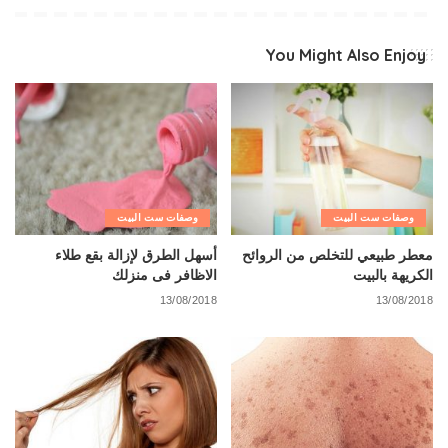
You Might Also Enjoy
وصفات ست البيت
وصفات ست البيت
معطر طبيعي للتخلص من الروائح
أسهل الطرق لإزالة بقع طلاء
الكريهة بالبيت
الاظافر فى منزلك
13/08/2018
13/08/2018