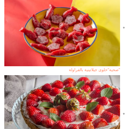
"صحية"حلوى جيلاتينية بالفراولة