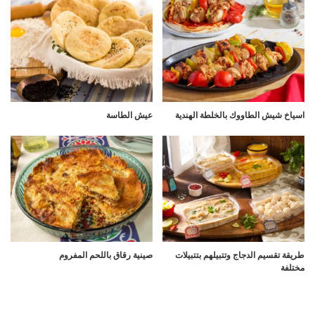
اسياخ شيش الطاووك بالخلطة الهندية
عيش الطاسة
طريقة تقسيم الدجاج وتتبيلهم بتتبيلات
صينية رقاق باللحم المفروم
مختلفة