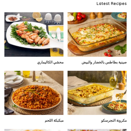
Latest Recipes
صينية بطاطس بالخضار والبيض
محشي الكاليماري
مكرونة النجرسكو
مبكبكة اللحم