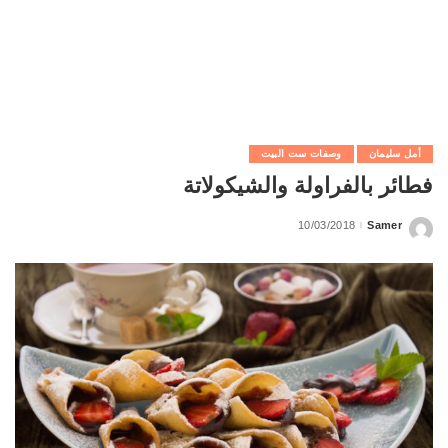
أمل سليمان
وصفات ست البيت
فطائر بالفراولة والشيكولاتة
10/03/2018
Samer
Posted
by