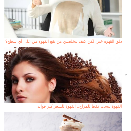
دلق القهوة خير، لكن كيف تتخلصين من بقع القهوة من على أي سطح؟
القهوة ليست فقط للمزاج.. القهوة للشعر كنز فوائد