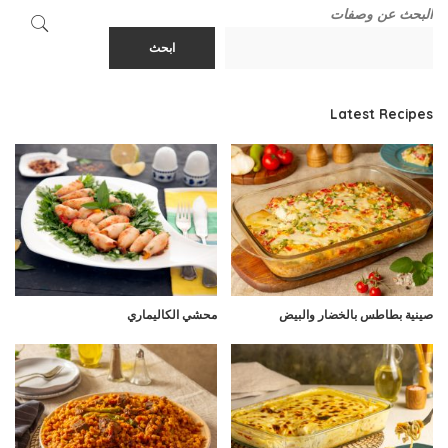
البحث عن وصفات
ابحث
Latest Recipes
صينية بطاطس بالخضار والبيض
محشي الكاليماري