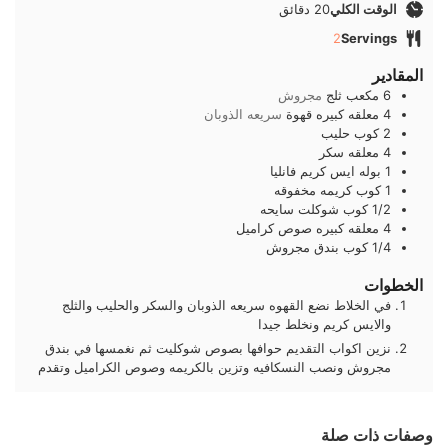
دقائق
الوقت الكلي
20
دقائق
2
Servings
المقادير
6
مكعب
ثلج
مجروش
4
معلقه كبيره
قهوة
سريعه الذوبان
2
كوب
حليب
4
معلقه
سكر
1
بوله
ايس كريم فانليا
1
كوب
كريمه مخفوقه
1/2
كوب
شوكلت سايحه
4
معلقه كبيره
صوص كراميل
1/4
كوب
بندق مجروش
الخطوات
في الخلاط نضع القهوه سريعه الذوبان والسكر والحليب والثلج
والايس كريم ونخلط جيدا
نزين اكواب التقديم حوافها بصوص شوكليت ثم نغمسها في بندق
مجروش ونصب النسكافيه وتزين بالكريمه وصوص الكراميل وتقدم
وصفات ذات صلة