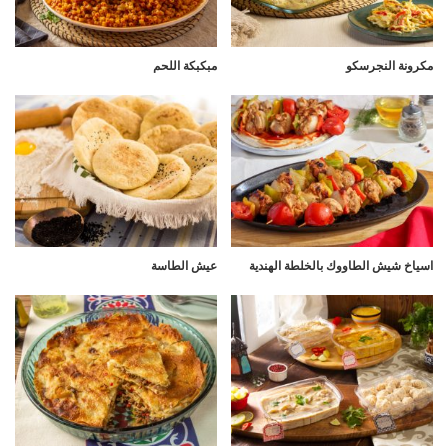
مكرونة النجرسكو
مبكبكة اللحم
اسياخ شيش الطاووك بالخلطة الهندية
عيش الطاسة