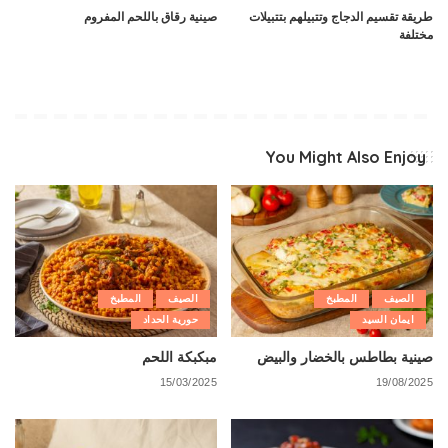
طريقة تقسيم الدجاج وتتبيلهم بتتبيلات
صينية رقاق باللحم المفروم
مختلفة
You Might Also Enjoy
الصيف
المطبخ
الصيف
المطبخ
ايمان السيد
حورية الحداد
صينية بطاطس بالخضار والبيض
مبكبكة اللحم
15/03/2025
19/08/2025