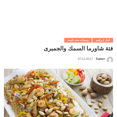
آمال إبراهيم
وصفات ست البيت
فتة شاورما السمك والجمبرى
07/11/2017
Samer
Posted
by