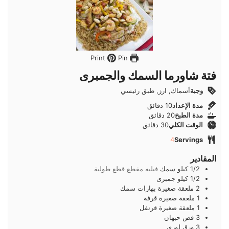
Pin
Print
فتة شاورما السمك والجمبرى
وجبة
أسماك, ارز, طبق رئيسي
دقائق
مدة الإعداد
10
دقائق
دقائق
مدة الطبخ
20
دقائق
دقائق
الوقت الكلي
30
دقائق
4
Servings
المقادير
1/2
كيلو
سمك
فيليه مقطع قطع طولية
1/2
كيلو
جمبرى
2
ملعقة صغيرة
بهارات سمك
1
ملعقة صغيرة
قرفة
1
ملعقة صغيرة
قرنفل
3
فص
حبهان
3
ورق
لورى