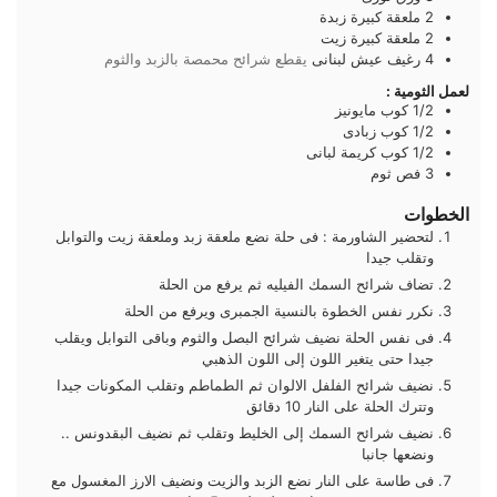
2
ملعقة كبيرة
زبدة
2
ملعقة كبيرة
زيت
4
رغيف
عيش لبنانى
يقطع شرائح محمصة بالزبد والثوم
لعمل الثومية :
1/2
كوب
مايونيز
1/2
كوب
زبادى
1/2
كوب
كريمة لبانى
3
فص
ثوم
الخطوات
لتحضير الشاورمة : فى حلة نضع ملعقة زبد وملعقة زيت والتوابل
وتقلب جيدا
تضاف شرائح السمك الفيليه ثم يرفع من الحلة
نكرر نفس الخطوة بالنسية الجمبرى ويرفع من الحلة
فى نفس الحلة نضيف شرائح البصل والثوم وباقى التوابل ويقلب
جيدا حتى يتغير اللون إلى اللون الذهبي
نضيف شرائح الفلفل الالوان ثم الطماطم وتقلب المكونات جيدا
وتترك الحلة على النار 10 دقائق
نضيف شرائح السمك إلى الخليط وتقلب ثم نضيف البقدونس ..
ونضعها جانبا
فى طاسة على النار نضع الزبد والزيت ونضيف الارز المغسول مع