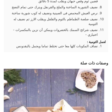
فضين ثوم وفص حبهان ويقلب لمدة 5 دقائق
نضيف الشوربة الساخنة والملح والقرنفل ويترك حتى تمام النضج
نرص العيش المحمص فى الصينية ونضيف له كوب شوربة ساخنة
نضيف صلصة الطماطم بالثوم والفلفل ويقلب الارز ثم نضيف له
الثومية
نضيف شرائح السمك بالخضروات ويمكن أن نزين بالمكسرات -
اختياري -
لعمل الثومية :
تضاف المكونات كلها معا حتى تختلط تماما ويجمل بالبقدونس
وصفات ذات صلة