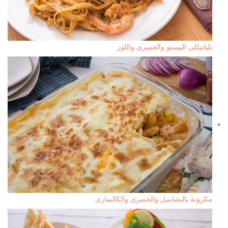
تلياتيللى البيستو والجمبرى واللوز
مكرونة بالبشاميل والجمبرى والكاليمارى