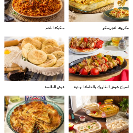
مكرونة النجرسكو
مبكبكة اللحم
اسياخ شيش الطاووك بالخلطة الهندية
عيش الطاسة