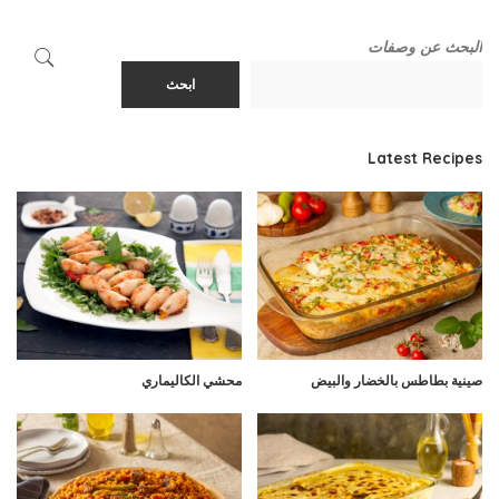
البحث عن وصفات
ابحث
Latest Recipes
صينية بطاطس بالخضار والبيض
محشي الكاليماري