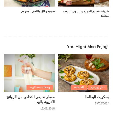
طريقة تقسيم الدجاج وتتبيلهم بتتبيلات
صينية رقاق باللحم المفروم
مختلفة
You Might Also Enjoy
آمال إبراهيم
الشيفات
وصفات ست البيت
بسكويت البطاطا
معطر طبيعي للتخلص من الروائح
الكريهة بالبيت
29/02/2024
13/08/2018