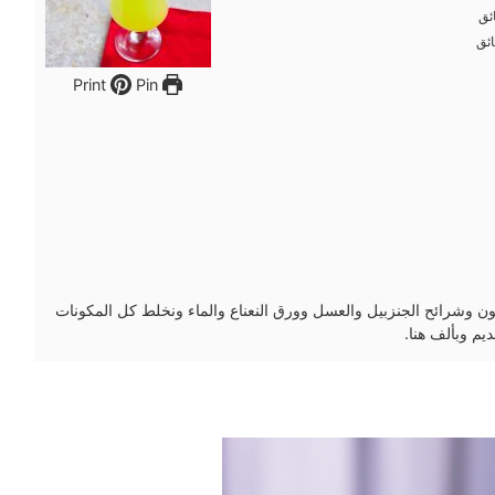
ئق
ئق
ئق
ئق
Pin
Print
ن وشرائح الجنزبيل والعسل وورق النعناع والماء ونخلط كل المكونات
يم وبألف هنا.