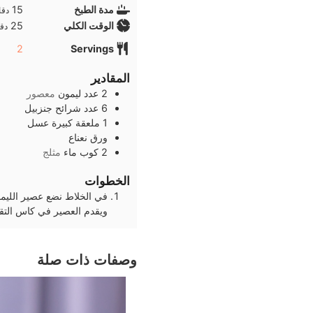
دقا
مدة الطبخ
15
دقا
دقا
الوقت الكلي
25
دقا
2
Servings
المقادير
2
عدد
ليمون
معصور
6
عدد
شرائح جنزبيل
1
ملعقة كبيرة
عسل
ورق نعناع
2
كوب
ماء
مثلج
الخطوات
في الخلاط نضع عصير الليمو
ويقدم العصير في كاس التقد
وصفات ذات صلة