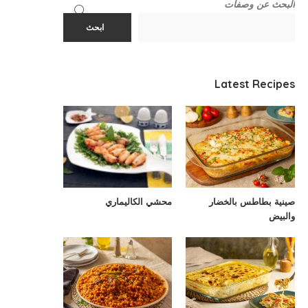
البحث عن وصفات
ابحث
Latest Recipes
صينية بطاطس بالخضار
محشي الكاليماري
والبيض