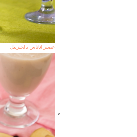
عصير اناناس بالجنزبيل