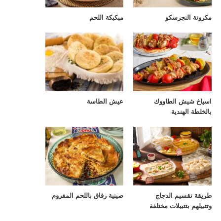
مكرونة النجرسكو
مبكبكة اللحم
اسياخ شيش الطاووك
عيش الطاسة
بالخلطة الهندية
طريقة تقسيم الدجاج
صينية رقاق باللحم المفروم
وتتبيلهم بتتبيلات مختلفة