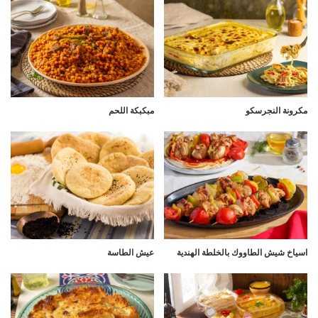
مكرونة النجرسكو
مبكبكة اللحم
اسياخ شيش الطاووك بالخلطة الهندية
عيش الطاسة