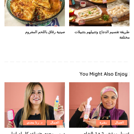
طريقة تقسيم الدجاج وتتبيلهم بتتبيلات
صينية رقاق باللحم المفروم
مختلفة
You Might Also Enjoy
الجمال
بشرة
الجمال
د. رنا مجدي
غسول ومقشر 2 × 1 بالشاى
د. مي مجدى هتساعد كل ام انها