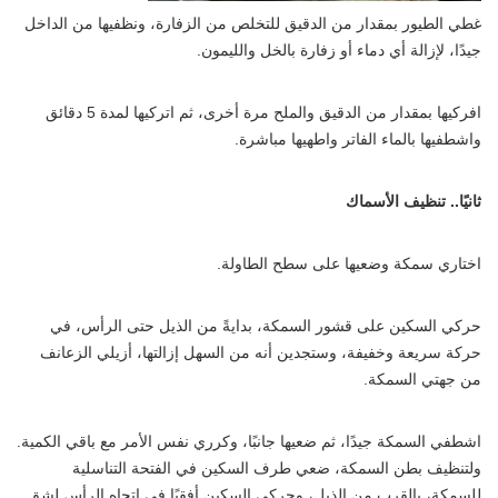
غطي الطيور بمقدار من الدقيق للتخلص من الزفارة، ونظفيها من الداخل
جيدًا، لإزالة أي دماء أو زفارة بالخل والليمون.
افركيها بمقدار من الدقيق والملح مرة أخرى، ثم اتركيها لمدة 5 دقائق
واشطفيها بالماء الفاتر واطهيها مباشرة.
ثانيًا.. تنظيف الأسماك
اختاري سمكة وضعيها على سطح الطاولة.
حركي السكين على قشور السمكة، بدايةً من الذيل حتى الرأس، في
حركة سريعة وخفيفة، وستجدين أنه من السهل إزالتها، أزيلي الزعانف
من جهتي السمكة.
اشطفي السمكة جيدًا، ثم ضعيها جانبًا، وكرري نفس الأمر مع باقي الكمية.
ولتنظيف بطن السمكة، ضعي طرف السكين في الفتحة التناسلية
للسمكة، بالقرب من الذيل، وحركي السكين أفقيًا في اتجاه الرأس لشق