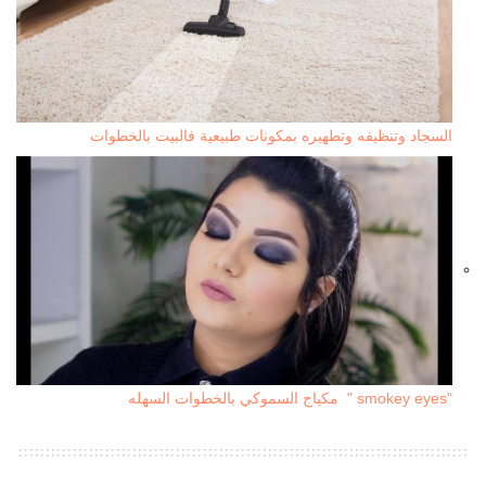
السجاد وتنظيفه وتطهيره بمكونات طبيعية فالبيت بالخطوات
"smokey eyes " مكياج السموكي بالخطوات السهله