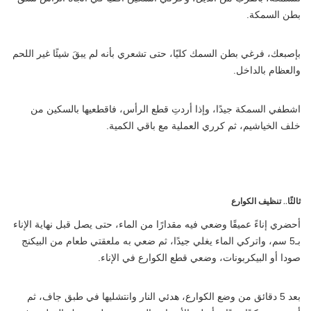
بطن السمكة.
بإصبعك، فرغي بطن السمك كليًا، حتى تشعري بأنه لم يبقَ شيئًا غير اللحم
والعظام بالداخل.
اشطفي السمكة جيدًا، وإذا أردتِ قطع الرأس، فاقطعيها بالسكين من
خلف الخياشيم، ثم كرري العملية مع باقي الكمية.
ثالثًا.. تنظيف الكوارع
أحضري إناءً عميقًا وضعي فيه مقدارًا من الماء، حتى يصل قبل نهاية الإناء
بـ5 سم، واتركي الماء يغلي جيدًا، ثم ضعي به ملعقتي طعام من البيكنج
صودا أو البيكربونات، وضعي قطع الكوارع في الإناء.
بعد 5 دقائق من وضع الكوارع، هدئي النار وانتشليها في طبق جاف، ثم