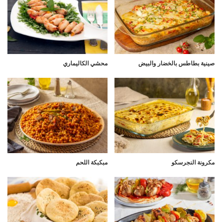
صينية بطاطس بالخضار والبيض
محشي الكاليماري
مكرونة النجرسكو
مبكبكة اللحم