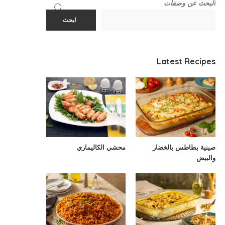
البحث عن وصفات
ابحث
Latest Recipes
صينية بطاطس بالخضار
محشي الكاليماري
والبيض