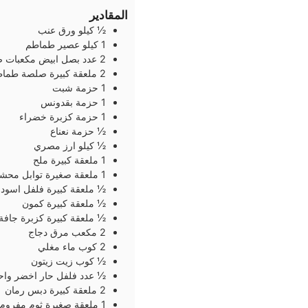
المقادير
½
كيلو
ورق عنب
1
كيلو
عصير طماطم
2
عدد
بصل ابيض مكعبات ص
2
ملعقة كبيرة
صلصة طماط
1
حزمة
شبت
1
حزمة
بقدونس
1
حزمة
كزبرة خضراء
½
حزمة
نعناع
½
كيلو
ارز مصري
1
ملعقة كبيرة
ملح
1
ملعقة صغيرة
توابل محش
½
ملعقة كبيرة
فلفل اسود
½
ملعقة كبيرة
كمون
½
ملعقة كبيرة
كزبرة جافة
2
مكعب
مرق دجاج
2
كوب
ماء مغلي
½
كوب
زيت زيتون
½
عدد
فلفل حار اخضر واح
2
ملعقة كبيرة
دبس رمان
1
ملعقة صغيرة
ثوم مفروم