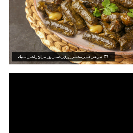
طريقة_عمل_محشي_ورق_عنب_مع_شرائح_لحم_استيك