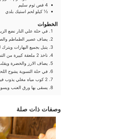
4
فص
ثوم سليم
½
كيلو
لحم استيك بلدي
الخطوات
في حلة علي النار نضع الزي
يضاف عصير الطماطم والص
يتبل بجميع البهارات ويترك 
ناخذ 2 ملعقة كبيرة من التسبيكة جانبا
يضاف الارز والخضرة ويقلب
في حلة التسوية يشوح اللح
2 كوب مياه مغلي يذوب فيها 2 مكعب مرق ونفس توابل التسبيكة والصلصة
يسقى بها ورق العنب ويسوي 
وصفات ذات صلة