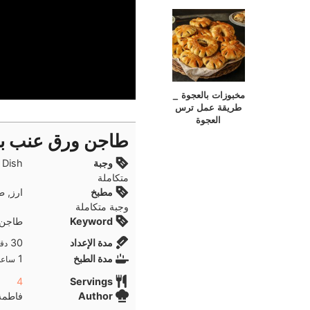
مخبوزات بالعجوة _
طريقة عمل ترس
العجوة
طاجن ورق عنب با
وجبة
متكاملة
مطبخ
ارز, 
وجبة متكاملة
Keyword
طاجن 
دقا
مدة الإعداد
30
دقا
ساعة
مدة الطبخ
1
ساعة
4
Servings
Author
فاطمة 