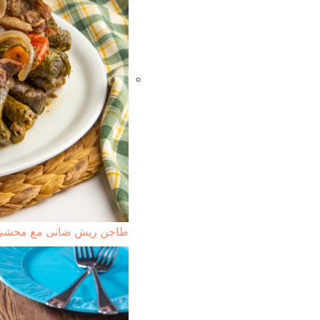
طاجن ريش ضانى مع محشى