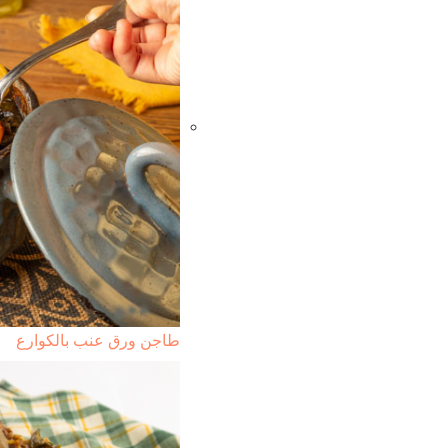
طاجن ورق عنب بالكوارع