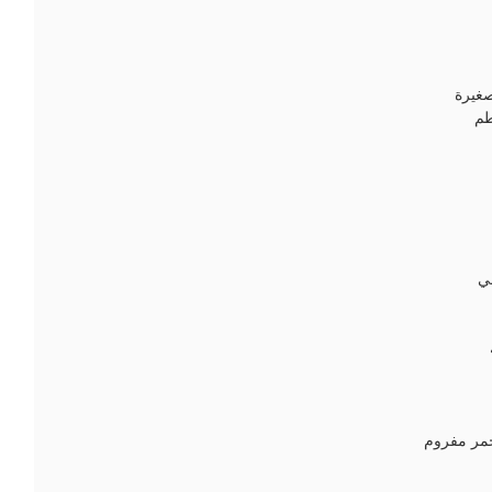
غيرة
م
ي
مر مفروم