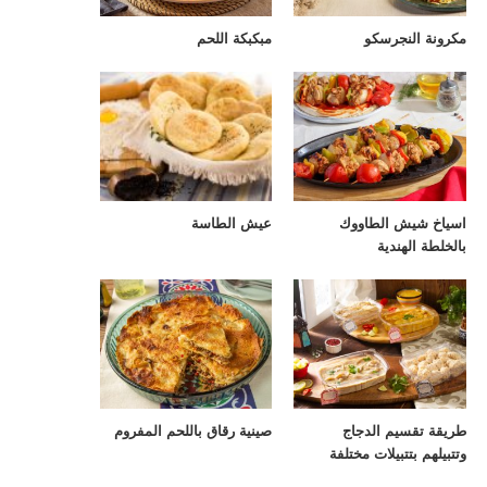
مكرونة النجرسكو
مبكبكة اللحم
اسياخ شيش الطاووك
عيش الطاسة
بالخلطة الهندية
طريقة تقسيم الدجاج
صينية رقاق باللحم المفروم
وتتبيلهم بتتبيلات مختلفة