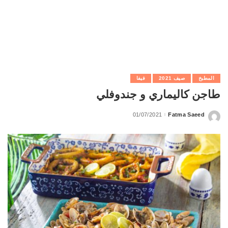
المطبخ
صيف 2021
فيفا
طاجن كاليماري و جندوفلي
01/07/2021
Fatma Saeed
Posted
by