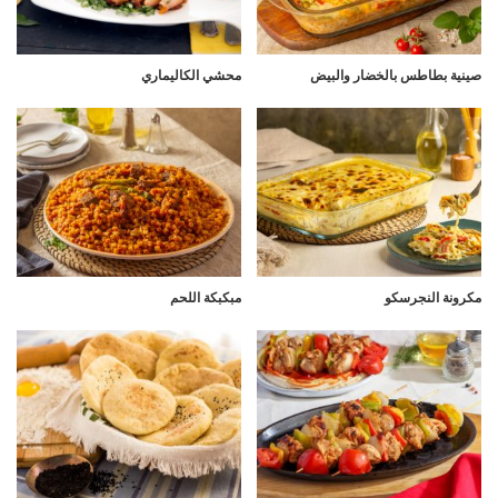
صينية بطاطس بالخضار والبيض
محشي الكاليماري
مكرونة النجرسكو
مبكبكة اللحم