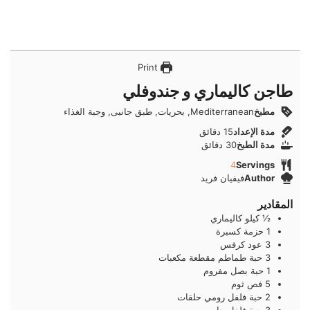
Print
طاجن كاليماري و جندوفلي
مطبخ
Mediterranean, بحريات, طبق جانبى, وجبة الغذاء
دقائق
مدة الإعداد
15
دقائق
دقائق
مدة الطبخ
30
دقائق
4
Servings
Author
فيفيان فريد
المقادير
½
كيلو
كاليماري
1
حزمة
كسبرة
3
عود
كرفس
3
حبة
طماطم مقطعة مكعبات
1
حبة
بصل مفروم
5
فص
ثوم
2
حبة
فلفل رومي حلقات
3
حبة
فلفل حار