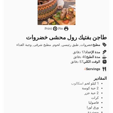
Pin
Print
طاجن بفتيك رول محشى خضروات
مطبخ
خضروات, طبق رئيسي, لحوم, مطبخ شرقى, وجبة الغذاء
دقائق
مدة الإعداد
17
دقائق
دقائق
مدة الطبخ
40
دقائق
دقائق
الوقت الكلي
57
دقائق
4
Servings
المقادير
1
كيلو
لحم
اسكالوب
2
حبة
كوسة
2
حبة
جزر
كرات
فاصوليا
ورق
لورا
مستردة