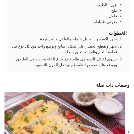
جوزة الطيب
ملح
فلفل
صوص طماطم
الخطوات
يجهز الاسكلوب ويتبل بالملح والفلفل والمستردة
يجهز ويقطع الخضار علي شكل اصابع ويوضع واحد من كل نوع في
قطعة اللحم وتلف ثم تغلق بالخلة
تسوي لفائف اللحم في طاسة ثم تنزع الخله وترص في الطاجن
ويوضع عليه صوص الطماطم ويدخل الفرن للتسوية
وصفات ذات صلة