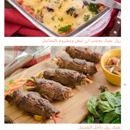
رول بفتيك محشى ارز ابيض ومشروم بالبشاميل
بفتيك رول بالخل البلسمك