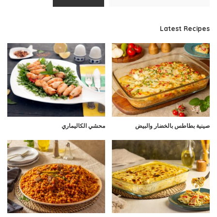
Latest Recipes
صينية بطاطس بالخضار والبيض
محشي الكاليماري