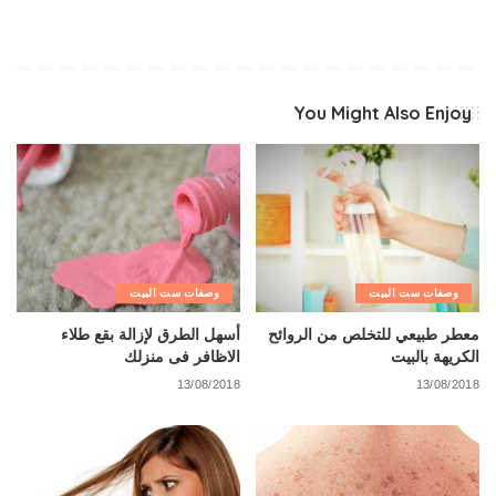
You Might Also Enjoy
وصفات ست البيت
وصفات ست البيت
معطر طبيعي للتخلص من الروائح
أسهل الطرق لإزالة بقع طلاء
الكريهة بالبيت
الاظافر فى منزلك
13/08/2018
13/08/2018