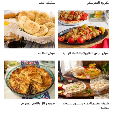
مكرونة النجرسكو
مبكبكة اللحم
اسياخ شيش الطاووك بالخلطة الهندية
عيش الطاسة
طريقة تقسيم الدجاج وتتبيلهم بتتبيلات
صينية رقاق باللحم المفروم
مختلفة