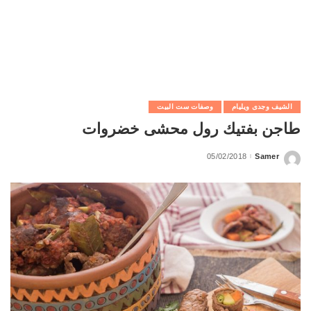
الشيف وجدى ويليام
وصفات ست البيت
طاجن بفتيك رول محشى خضروات
05/02/2018
Samer
Posted
by