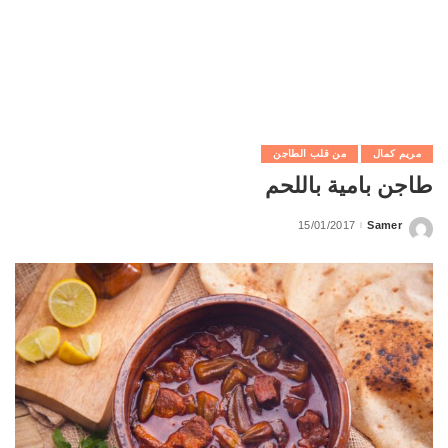
مريم كمال
من قلب الطاجن
طاجن بامية باللحم
15/01/2017
Samer
Posted
by