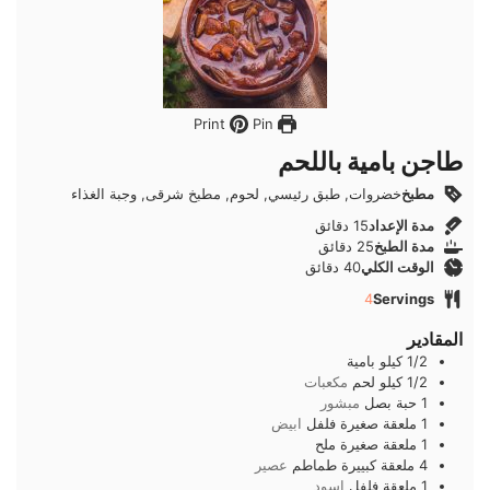
Pin
Print
طاجن بامية باللحم
مطبخ
خضروات, طبق رئيسي, لحوم, مطبخ شرقى, وجبة الغذاء
دقائق
مدة الإعداد
15
دقائق
دقائق
مدة الطبخ
25
دقائق
دقائق
الوقت الكلي
40
دقائق
4
Servings
المقادير
1/2
كيلو
بامية
1/2
كيلو
لحم
مكعبات
1
حبة
بصل
مبشور
1
ملعقة صغيرة
فلفل
ابيض
1
ملعقة صغيرة
ملح
4
ملعقة كبييرة
طماطم
عصير
1
ملعقة
فلفل
اسود