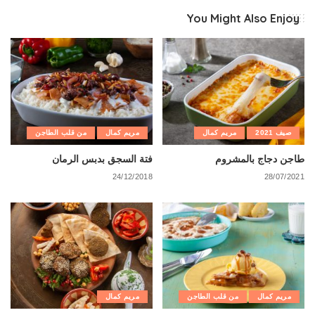
You Might Also Enjoy
صيف 2021
مريم كمال
مريم كمال
من قلب الطاجن
طاجن دجاج بالمشروم
فتة السجق بدبس الرمان
24/12/2018
28/07/2021
مريم كمال
من قلب الطاجن
مريم كمال