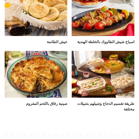
اسياخ شيش الطاووك بالخلطة الهندية
عيش الطاسة
طريقة تقسيم الدجاج وتتبيلهم بتتبيلات
صينية رقاق باللحم المفروم
مختلفة