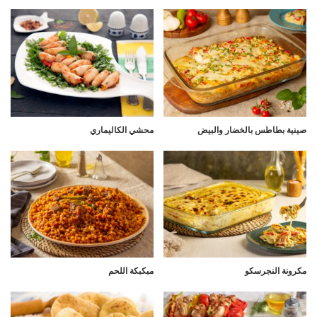
صينية بطاطس بالخضار والبيض
محشي الكاليماري
مكرونة النجرسكو
مبكبكة اللحم