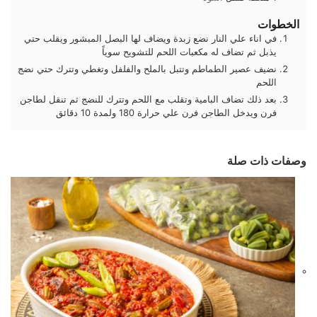
الخطوات
في اناء علي النار نضع زبدة ويضاف لها البصل المبشور ويقلب حتي
يذبل ثم تضاف له مكعبات اللحم للتشويح سوياً
نضيف عصير الطماطم وتتبل بالملح والفلفل وتغطي وتترك حتي نضج
اللحم
بعد ذلك تضاف البامية وتقلب مع اللحم وتترك للنضج ثم تنقل لطاجن
فرن ويدخل الطاجن فرن علي حرارة 180 ولمدة 10 دقائق
وصفات ذات صلة