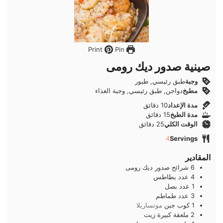
Pin
Print
صينية صدور ديك رومى
وجبة
طبق رئيسي, طيور
مطبخ
دواجن, طبق رئيسي, وجبة الغذاء
دقائق
مدة الإعداد
10
دقائق
دقائق
مدة الطبخ
15
دقائق
دقائق
الوقت الكلي
25
دقائق
4
Servings
المقادير
6
شرائح
صدور ديك رومى
4
عدد
بطاطس
1
عدد
بصل
3
عدد
طماطم
1
كوب
جبن
موتساريلا
2
ملعقة كبيرة
زيت