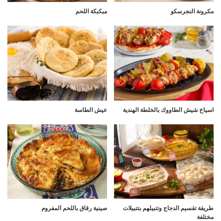
مكرونة النجرسكو
مبكبكة اللحم
اسياخ شيش الطاووك بالخلطة الهندية
عيش الطاسة
طريقة تقسيم الدجاج وتتبيلهم بتتبيلات
صينية رقاق باللحم المفروم
مختلفة