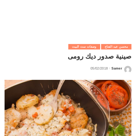
محسن عبد الفتاح
وصفات ست البيت
صينية صدور ديك رومى
05/02/2018
Samer
Posted
by