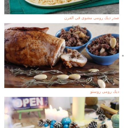
صدر ديك رومى مشوى فى الفرن
ديك رومى روستو