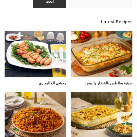
ابحث
Latest Recipes
صينية بطاطس بالخضار والبيض
محشي الكاليماري