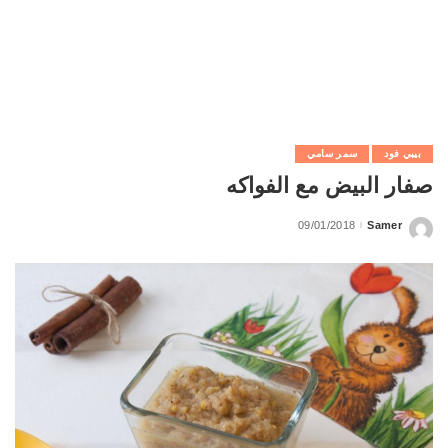
بيبي فود
سمر سامي
صفار البيض مع الفواكه
09/01/2018
Samer
Posted
by