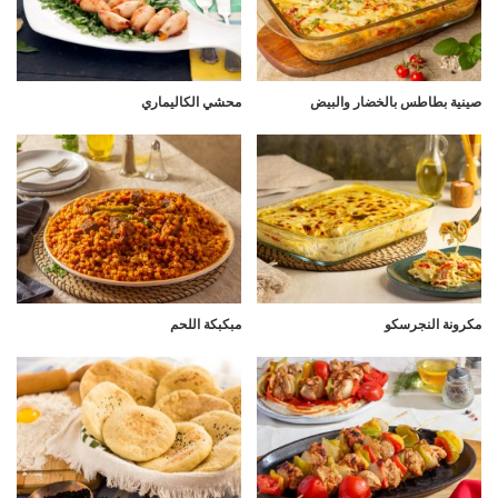
صينية بطاطس بالخضار والبيض
محشي الكاليماري
مكرونة النجرسكو
مبكبكة اللحم