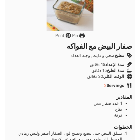
Pin
Print
صفار البيض مع الفواكه
مطبخ
صحي و دايت, وجبة الغذاء
دقائق
مدة الإعداد
15
دقائق
دقائق
مدة الطبخ
15
دقائق
دقائق
الوقت الكلي
30
دقائق
2
Servings
المقادير
1
عدد
صفار
بيض
تفاح
قرفة
الخطوات
يسلق البيض حتى ينضج ويصبح لون الصفار أصفر وليس رمادي
للوصول إلى طعم محبب ورائحه غير كريهة.