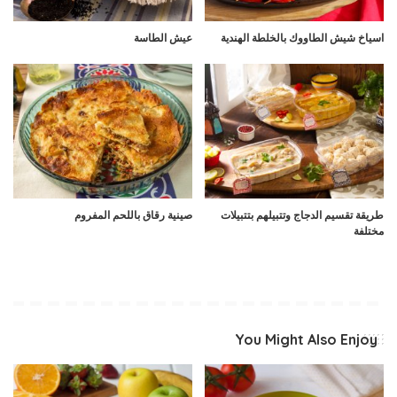
اسياخ شيش الطاووك بالخلطة الهندية
عيش الطاسة
طريقة تقسيم الدجاج وتتبيلهم بتتبيلات
صينية رقاق باللحم المفروم
مختلفة
You Might Also Enjoy