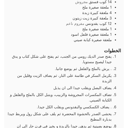
14
كوب
فستق
مجروش
1
ملعقة صغيرة
ملح
4
ملعقة كبيرة
زبدة
3
ملعقة كبيرة
زيت زيتون
12
كوب
بقدونس
مفروم ناعم
1
ملعقة صغيرة
ملح
1
ملعقة صغيرة
فلفل اسود
ملعقة صغيرة
كبابة صيني
الخطوات
يفتح صدر الديك رومي من الجنب، ثم يفتح على شكل كتاب و يدق
جيدا ليصبح مستويا.
. يرش بالملح والفلفل ثم يوضع جانبا.
يكرمل السكر في طاسة على النار، ثم يضاف الزيت وقليل من
الزبدة
يضاف البصل ويقلب جيدا الى ان يذبل
تضاف المكسرات المجروشة والزبيب، ويتبل الكل بالملح والفلفل و
الكبابة الصيني.
. يضاف الكسكسي والبقدونس ويقلب الكل جيدا.
يحشى الصدر بالحشوة المحضرة ثم يلف على شكل رول ويربط جيدا
بدبارة المطبخ
يوضع بصينية ثم يدهن جيدا بالزبدة و يخبز في فرن حار الى ان