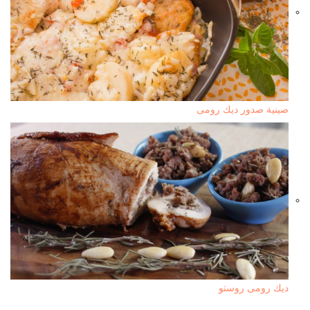
صينية صدور ديك رومى
ديك رومى روستو