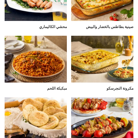
صينية بطاطس بالخضار والبيض
محشي الكاليماري
مكرونة النجرسكو
مبكبكة اللحم