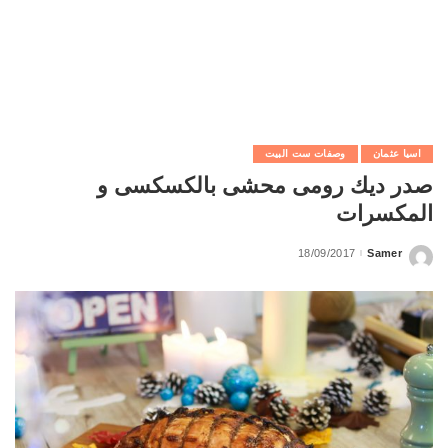
اسيا عثمان
وصفات ست البيت
صدر ديك رومى محشى بالكسكسى و
المكسرات
18/09/2017
Samer
Posted
by