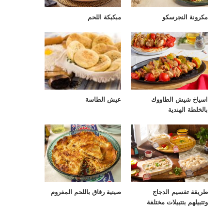
مكرونة النجرسكو
مبكبكة اللحم
اسياخ شيش الطاووك
عيش الطاسة
بالخلطة الهندية
طريقة تقسيم الدجاج
صينية رقاق باللحم المفروم
وتتبيلهم بتتبيلات مختلفة