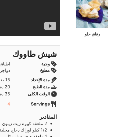
رقاق حلو
شيش طاووك
وجبة
اطباق
مطبخ
دواجن,
دقا
مدة الإعداد
15
دقا
دقا
مدة الطبخ
20
دقا
دقا
الوقت الكلي
35
دقا
4
Servings
المقادير
2
ملعقة كبيرة
زيت زيتون
1/2
كيلو
اوراك دجاج مخلية
1
ملعقة صغيرة
بابريكا