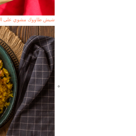
شيش طاووك مشوي على ال