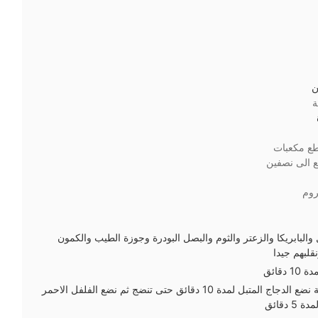
ن
ة
ع مكعبات
 الى نصفين
وم
والبابريكا والزعتر والثوم والبصل البودرة وجوزة الطيب والكمون
قلبهم جيدا
دقائق
فى طاسة على نار متوسطة نضع الدجاج المتبل لمدة 10 دقائق حتى تنضج ثم نضع الفلفل الاحمر
دقائق