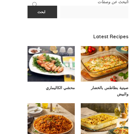
البحث عن وصفات
ابحث
Latest Recipes
صينية بطاطس بالخضار
محشي الكاليماري
والبيض