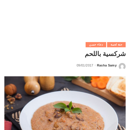
حتة لحمة
دعاء حسن
شركسية باللحم
09/01/2017
Rasha Samy
Posted
by