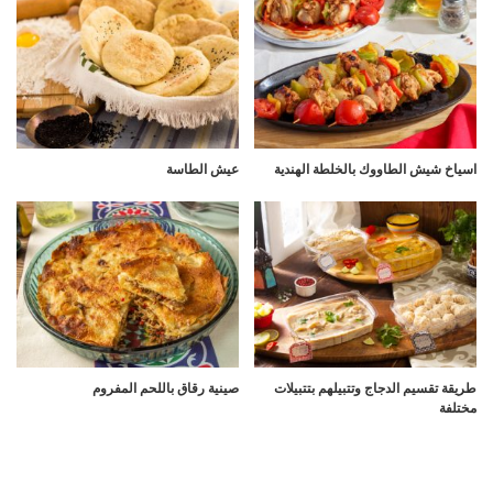
اسياخ شيش الطاووك بالخلطة الهندية
عيش الطاسة
طريقة تقسيم الدجاج وتتبيلهم بتتبيلات
صينية رقاق باللحم المفروم
مختلفة