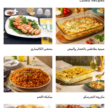
Latest Recipes
صينية بطاطس بالخضار والبيض
محشي الكاليماري
مكرونة النجرسكو
مبكبكة اللحم