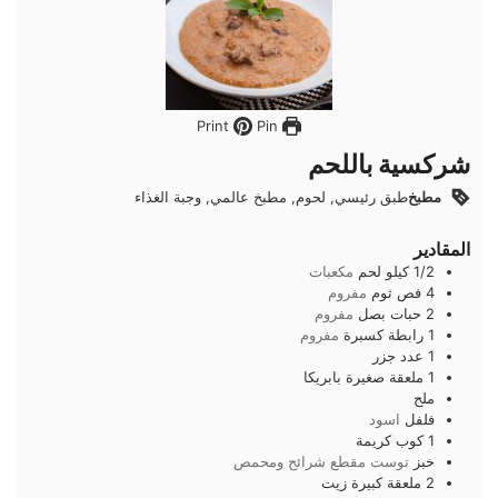
Pin
Print
شركسية باللحم
مطبخ
طبق رئيسي, لحوم, مطبخ عالمي, وجبة الغذاء
المقادير
1/2
كيلو
لحم
مكعبات
4
فص
ثوم
مفروم
2
حبات
بصل
مفروم
1
رابطة
كسبرة
مفروم
1
عدد
جزر
1
ملعقة صغيرة
بابريكا
ملح
فلفل
اسود
1
كوب
كريمة
خبز
توست مقطع شرائح ومحمص
2
ملعقة كبيرة
زيت