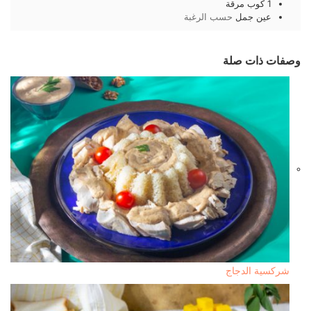
1
كوب
مرقة
عين جمل
حسب الرغبة
وصفات ذات صلة
شركسية الدجاج