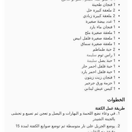
1
فنجان
طحينة
2
ملعقة كبيرة
خل
2
ملعقة كبيرة
زبادي
1
عدد
بيضة صغيرة
1
فنجان
ماء بارد
1
ملعقة صغيرة
ملح
1
ملعقة صغيرة
فلفل ابيض
1
ملعقة صغيرة
سماق
2
حبة
طماطم
1
راس
ثوم
سليمة
1
حبة
بصل
سليمة
1
حبة
فلفل احمر حار
1
حبة
فلفل احمر بارد
1
فنجان
زيت زيتون
1
حزمة
ورق جرجير
1
كيس
عيش لبناني
الخطوات
طريقة عمل الكفتة
في وعاء نضع اللحمة و البهارات و البصل و تعجن ثم تصبع و تحشى
بالجبنة الشيدر
يوضع الجريل على نار متوسطة ثم توضع صوابع الكفتة لمدة 15
دقيقة مع التقليب