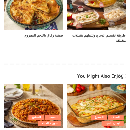
طريقة تقسيم الدجاج وتتبيلهم بتتبيلات
صينية رقاق باللحم المفروم
مختلفة
You Might Also Enjoy
الصيف
المطبخ
الصيف
المطبخ
ايمان السيد
حورية الحداد