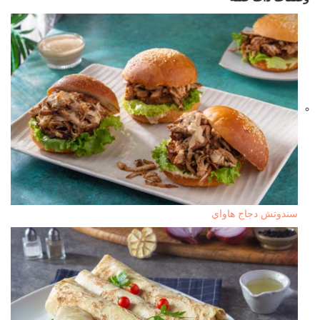
سندوتش دجاج هاواي