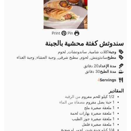
Pin
Print
سندوتش كفتة محشية بالجبنة
وجبة
اكلات شامية, ساندوتشات, لحوم
مطبخ
ساندويتش, لحوم, مطبخ شرقى, وجبة العشاء, وجبة الغذاء
دقائق
مدة الإعداد
20
دقائق
دقائق
مدة الطبخ
30
دقائق
4
Servings
المقادير
1/2
كيلو
للحم مفروم
من الرقبة
1
حبة
بصل مفروم
مصفاة من الماء
1
ملعقة صغيرة
ملح
1
ملعقة صغيرة
بهارات لحمة
1
ملعقة صغيرة
جوز الطيب
1
ملعقة صغيرة
فلفل
1/4
كيلو
جبنة شيدر احمر او صحيح