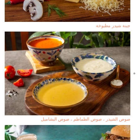
جبنة شيدر مطبوخة
صوص الشيدر ، صوص الطماطم ، صوص البشاميل