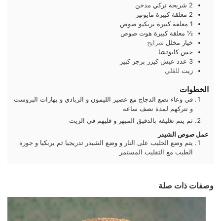
2
شريحة
تركي مدخن
2
معلقة كبيرة
مايونيز
1
معلقة كبيرة
بربكيو صوص
½
معلقة كبيرة
هوت صوص
خيار مخلل
شرايح
خس كابوتشا
3
عدد
عيش كيزر برجر كبير
زيت
للقلي
الخطوات
في وعاء نضع الدجاج مع عصير الليمون و الزبادي و بهارات البروست
و نتركهم لمدة نصف ساعه
ثم يتم تغليفه بالدقيق المبهر و قليهم في الزيت
عمل صوص الشيدر
يتم وضع الحليب على النار و وضع الشيدر تدريجيا ثم بربكيا و جوزة
الطيب مع التقليب المستمر
وصفات ذات صلة