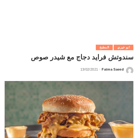
ابو خيري
المطبخ
سندوتش فرايد دجاج مع شيدر صوص
13/02/2021
Fatma Saeed
Posted
by