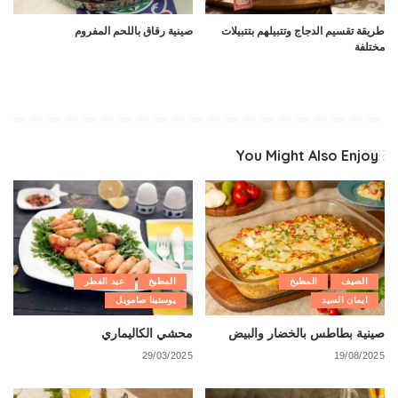
طريقة تقسيم الدجاج وتتبيلهم بتتبيلات
صينية رقاق باللحم المفروم
مختلفة
You Might Also Enjoy
الصيف
المطبخ
المطبخ
عيد الفطر
ايمان السيد
يوستينا صامويل
صينية بطاطس بالخضار والبيض
محشي الكاليماري
29/03/2025
19/08/2025