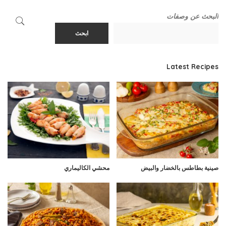
البحث عن وصفات
ابحث
Latest Recipes
صينية بطاطس بالخضار والبيض
محشي الكاليماري