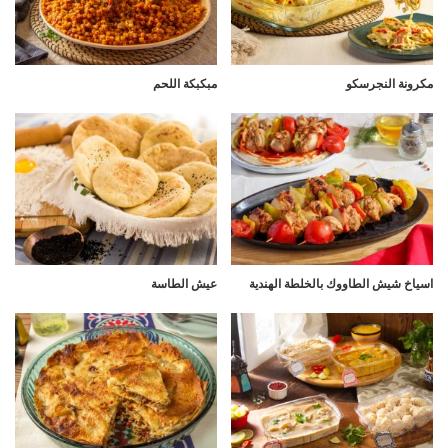
مكرونة النجرسكو
مبكبكة اللحم
اسياخ شيش الطاووك بالخلطة الهندية
عيش الطاسة