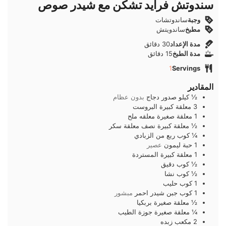
سندوتش فرايد تشكن مع شيدر صوص
وجبة
ساندوتشات
مطبخ
ساندويتش
دقائق
مدة الإعداد
30
دقائق
دقائق
مدة الطبخ
15
دقائق
1
Servings
المقادير
½
كيلو
صدور دجاج
بدون عظام
3
معلقة كبيرة
البروست
1
معلقة صغيرة
معلقه ملح
½
معلقة كبيرة
نصف معلقة سكر
¼
كوب
ربع من الزبادي
1
حبة
ليمون
عصير
1
معلقة كبيرة
المستردة
½
كوب
دقيق
½
كوب
نشا
1
كوب
حليب
1
كوب
جبن شيدر احمر
مبشور
½
معلقة صغيرة
بربكيا
¼
معلقة صغيرة
جوزة الطيب
2
مكعب
زبده