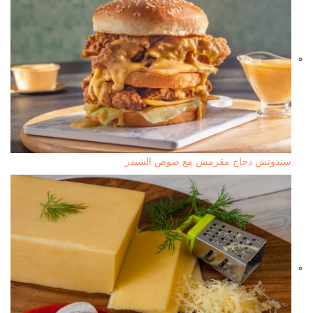
سندوتش دجاج مقرمش مع صوص الشيدر