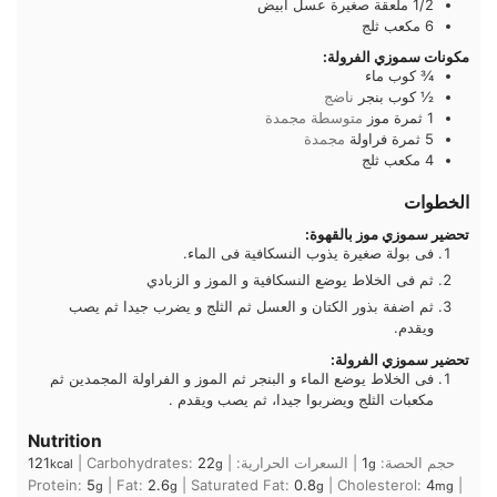
1/2
ملعقة صغيرة
عسل ابيض
6
مكعب
ثلج
مكونات سموزي الفرولة:
¾
كوب
ماء
½
كوب
بنجر
ناضج
1
ثمرة
موز
متوسطة مجمدة
5
ثمرة
فراولة
مجمدة
4
مكعب
ثلج
الخطوات
تحضير سموزي موز بالقهوة:
فى بولة صغيرة يذوب النسكافية فى الماء.
ثم فى الخلاط يوضع النسكافية و الموز و الزبادي
ثم اضفة بذور الكتان و العسل ثم الثلج و يضرب جيدا ثم يصب
ويقدم.
تحضير سموزي الفرولة:
فى الخلاط يوضع الماء و البنجر ثم الموز و الفراولة المجمدين ثم
مكعبات الثلج ويضربوا جيدا، ثم يصب ويقدم .
Nutrition
حجم الحصة:
1
|
السعرات الحرارية:
|
22
Carbohydrates:
|
121
kcal
g
g
Protein:
5
|
Fat:
2.6
|
Saturated Fat:
0.8
|
Cholesterol:
4
|
g
g
g
mg