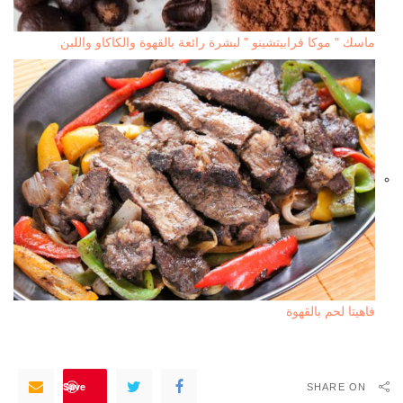
ماسك " موكا فرابيتشينو " لبشرة رائعة بالقهوة والكاكاو واللبن
فاهيتا لحم بالقهوة
Save
SHARE ON