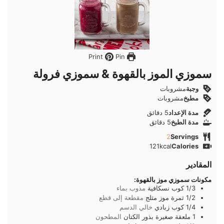
Pin
Print
سموزي الموز بالقهوة & سموزي فرولة
وجبة
مشروبات
مطبخ
مشروبات
دقائق
مدة الإعداد
5
دقائق
دقائق
مدة الطبخ
5
دقائق
2
Servings
121
kcal
Calories
المقادير
مكونات سموزي موز بالقهوة:
1/3
كوب
نسكافية
مذوب بماء
1/2
ثمرة
موز مثلج
مقطعة إلى قطع
1/4
كوب
زبادي
خالي الدسم
1
ملعقة صغيرة
بذور الكتان
المطحون