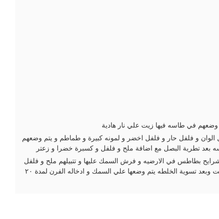
 وضعهم في طاسه فيها زيت علي نار هادية
لوان و فلفل حار و فلفل اخضر و لمونه كبيرة و طماطم و يتم وضعهم
سه بعد تطرية البصل مع اضافة ملح و فلفل و كسبرة خضرا و زعتر
رايح بطاطس في الارضيه و فرش السمك عليها و تتبيلهم ملح و فلفل
و كمون و عصير ليمون و زيت وبعد تسوية الخلطه يتم وضعها علي السمك و ادخاله الفرن لمدة ٢٠