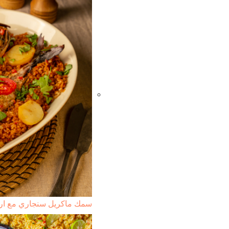
سمك ماكريل سنجاري مع ارز