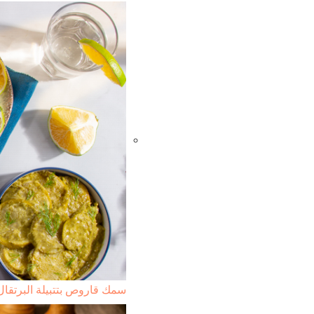
سمك قاروص بتتبيلة البرتقال