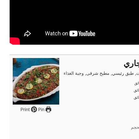
اري
ت, طبق رئيسي, مطبخ شرقى, وجبة الغذاء
ئق
ئق
ئق
ئق
ئق
ئق
Pin
Print
حجم