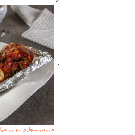
قاروص سنجاري مع ارز صياد