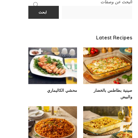
البحث عن وصفات
ابحث
Latest Recipes
صينية بطاطس بالخضار
محشي الكاليماري
والبيض