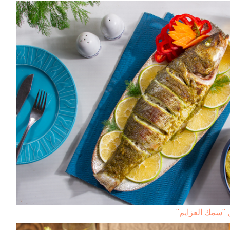
 "سمك العزايم"