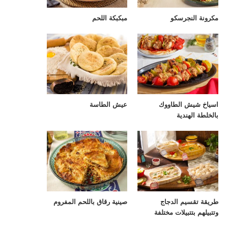
مكرونة النجرسكو
مبكبكة اللحم
اسياخ شيش الطاووك
عيش الطاسة
بالخلطة الهندية
طريقة تقسيم الدجاج
صينية رقاق باللحم المفروم
وتتبيلهم بتتبيلات مختلفة