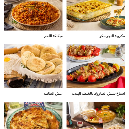
مكرونة النجرسكو
مبكبكة اللحم
اسياخ شيش الطاووك بالخلطة الهندية
عيش الطاسة