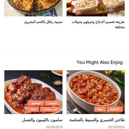
طريقة تقسيم الدجاج وتتبيلهم بتتبيلات
صينية رقاق باللحم المفروم
مختلفة
You Might Also Enjoy
الصيف
المطبخ
المطبخ
فيفا
غير مصنف
فيفا
طاجن الجمبري والسبيط بالصلصة
سلمون بالليمون والعسل
01/09/2024
02/10/2024