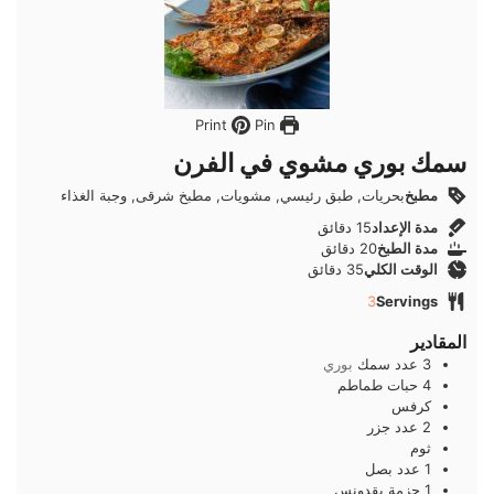
Pin
Print
سمك بوري مشوي في الفرن
مطبخ
بحريات, طبق رئيسي, مشويات, مطبخ شرقى, وجبة الغذاء
دقائق
مدة الإعداد
15
دقائق
دقائق
مدة الطبخ
20
دقائق
دقائق
الوقت الكلي
35
دقائق
3
Servings
المقادير
3
عدد
سمك
بوري
4
حبات
طماطم
كرفس
2
عدد
جزر
ثوم
1
عدد
بصل
1
حزمة
بقدونس