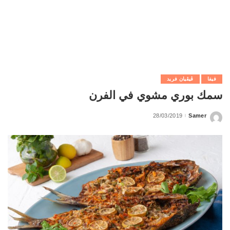
فيفا
ڨيڨيان فريد
سمك بوري مشوي في الفرن
28/03/2019
Samer
Posted
by