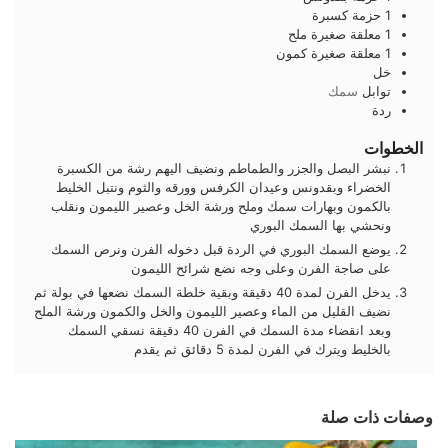
1
حزمة
كسبرة
1
معلقة صغيرة
ملح
1
معلقة صغيرة
كمون
خل
توابل
سمك
ردة
الخطوات
نبشر البصل والجزر والطماطم ونضيف اليهم رشة من الكسبرة
الخضراء وبقدونس وعيدان الكرفس وورقه والثوم ونتبل الخليط
بالكمون وبهارات سمك وملح ورشة الخل وعصير الليمون ونقلب
ونحشي بها السمك البوري
يوضع السمك البوري في الردة قبل دخوله الفرن ونرص السمك
على صاجة الفرن وعلى وجه نضع شرائح الليمون
يدخل الفرن لمدة 40 دقيقة وبقية خلطة السمك نضعها في بولة ثم
نضيف القليل من الماء وعصير الليمون والخل والكمون ورشة الملح
وبعد انقضاء مدة السمك في الفرن 40 دقيقة نسقي السمك
بالخليط ويترك في الفرن لمدة 5 دقائق ثم يقدم
وصفات ذات صلة