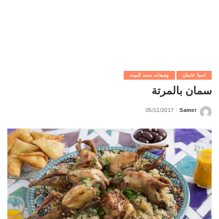
اسيا عثمان
وصفات ست البيت
سمان بالمرتة
05/11/2017
Samer
Posted
by