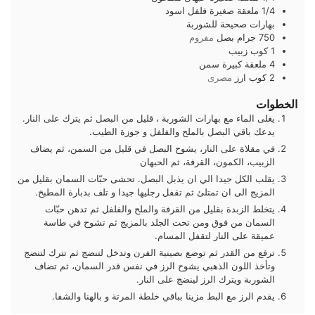
1/4
ملعقة صغيرة
فلفل اسود
بهارات صحيحة للشوربة
750
جرام
بصل
مفروم
1
كوب
زبيب
4
ملعقة كبيرة
سمن
2
كوب
ارز
مصرى
الخطوات
يغلى الماء مع بهارات الشوربة ، قليل من البصل ثم يترك على النار.
يدعك باقي البصل بالملح والفلفل و جوزة الطيب.
في مقلاة على النار، يشوح البصل في قليل من السمن، ثم يضاف
الزبيب، الكمون، القرفة، ثم الحبهان
يقلب الكل جيدا الي ان يذبل البصل. تحشى حبّات السمان بقليل من
المزيج الى ان تمتلئ ثم تقفل رجليها جيدا و تلف بدبارة المطبخ.
يتخلط الزبدة بقليل من القرفة والملح والفلفل ثم تدهن حبّات
السمان من فوق ومن تحت الجلد بالمزيج ثم تشوح في طاسة
عميقة على النار لتقفل المسام.
ترفع من القدر ثم توضع بصينية الفرن وتدخل لتنضج ثم تترك لتنضج
وتأخذ اللون الذهبي يشوح الرز في نفس قدر السمان، ثم تضاف
الشوربة ويترك الرز لينضج على النار.
يقدم الرز مع البط مزينا بباقي خلطة المرتة و بالهنا والشفا.