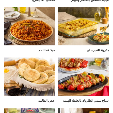
مكرونة النجرسكو
مبكبكة اللحم
اسياخ شيش الطاووك بالخلطة الهندية
عيش الطاسة