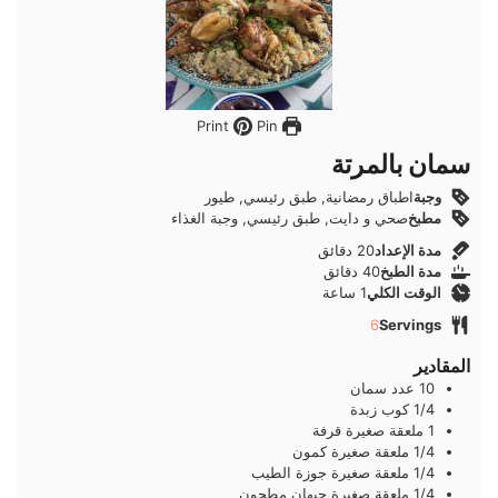
Pin
Print
سمان بالمرتة
وجبة
اطباق رمضانية, طبق رئيسي, طيور
مطبخ
صحي و دايت, طبق رئيسي, وجبة الغذاء
دقائق
مدة الإعداد
20
دقائق
دقائق
مدة الطبخ
40
دقائق
ساعة
الوقت الكلي
1
ساعة
6
Servings
المقادير
10
عدد
سمان
1/4
كوب
زبدة
1
ملعقة صغيرة
قرفة
1/4
ملعقة صغيرة
كمون
1/4
ملعقة صغيرة
جوزة الطيب
1/4
ملعقة صغيرة
حبهان مطحون