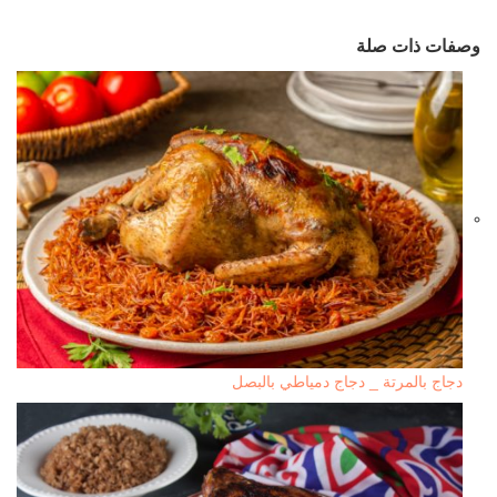
وصفات ذات صلة
دجاج بالمرتة _ دجاج دمياطي بالبصل