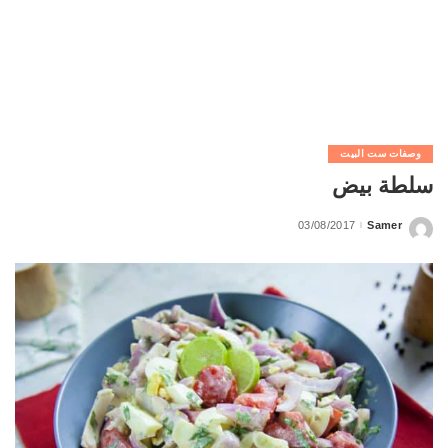
وصفات ست البيت
سلطة بيض
03/08/2017
Samer
Posted
by