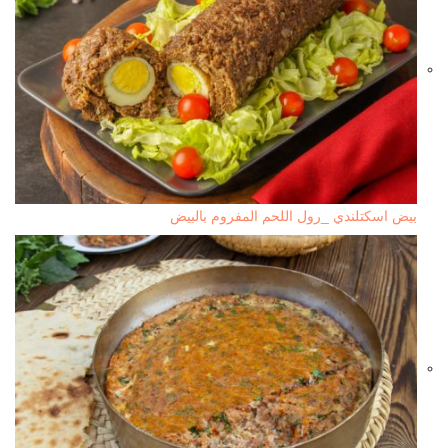
بيض اسكتلندي _رول اللحم المفروم بالبيض