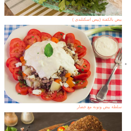
بيض بالكفتة (بيض اسكتلندى )
سلطة بيض وتونة مع خضار