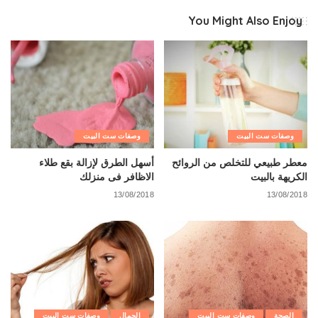
You Might Also Enjoy
وصفات ست البيت
وصفات ست البيت
معطر طبيعي للتخلص من الروائح
أسهل الطرق لإزالة بقع طلاء
الكريهة بالبيت
الاظافر فى منزلك
13/08/2018
13/08/2018
الصحة
وصفات ست البيت
الجمال
وصفات ست البيت