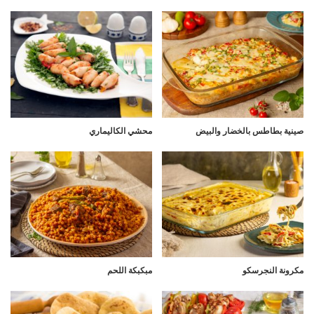
صينية بطاطس بالخضار والبيض
محشي الكاليماري
مكرونة النجرسكو
مبكبكة اللحم