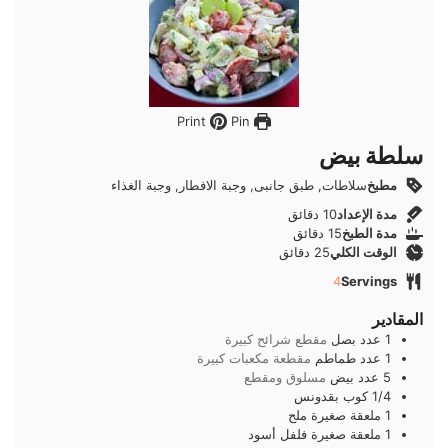
Pin
Print
سلطة بيض
مطبخ
سلاطات, طبق جانبى, وجبة الافطار, وجبة الغذاء
دقائق
مدة الإعداد
10
دقائق
دقائق
مدة الطبخ
15
دقائق
دقائق
الوقت الكلي
25
دقائق
4
Servings
المقادير
1
عدد
بصل
مقطع شرائح كبيرة
1
عدد
طماطم
مقطعة مكعبات كبيرة
5
عدد
بيض
مسلوق ومقطع
1/4
كوب
بقدونس
1
ملعقة صغيرة
ملح
1
ملعقة صغيرة
فلفل أسود