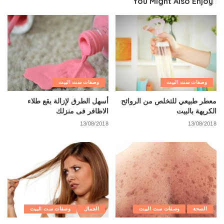
You Might Also Enjoy
وصفات ست البيت
وصفات ست البيت
معطر طبيعي للتخلص من الروائح
أسهل الطرق لإزالة بقع طلاء
الكريهة بالبيت
الاظافر فى منزلك
13/08/2018
13/08/2018
الصحة
وصفات ست البيت
الجمال
وصفات ست البيت