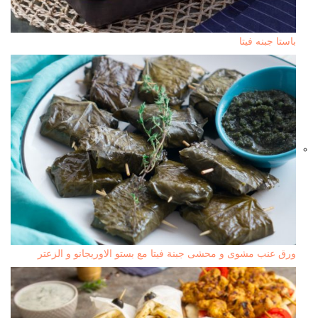
باستا جبنه فيتا
ورق عنب مشوى و محشى جبنة فيتا مع بستو الاوريجانو و الزعتر