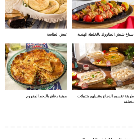
اسياخ شيش الطاووك بالخلطة الهندية
عيش الطاسة
طريقة تقسيم الدجاج وتتبيلهم بتتبيلات
صينية رقاق باللحم المفروم
مختلفة