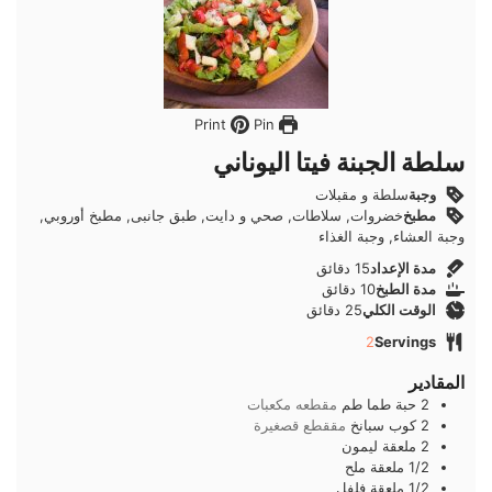
Pin
Print
سلطة الجبنة فيتا اليوناني
وجبة
سلطة و مقبلات
مطبخ
خضروات, سلاطات, صحي و دايت, طبق جانبى, مطبخ أوروبي,
وجبة العشاء, وجبة الغذاء
دقائق
مدة الإعداد
15
دقائق
دقائق
مدة الطبخ
10
دقائق
دقائق
الوقت الكلي
25
دقائق
2
Servings
المقادير
2
حبة
طما طم
مقطعه مكعبات
2
كوب
سبانخ
مققطع قصغيرة
2
ملعقة
ليمون
1/2
ملعقة
ملح
1/2
ملعقة
فلفل