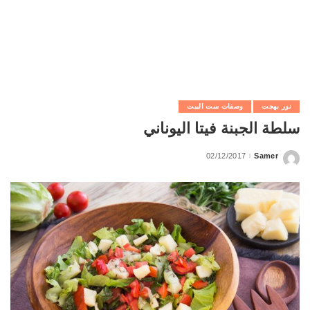
نور بهجت
وصفات ست البيت
سلطة الجبنة فيتا اليوناني
02/12/2017
Samer
Posted
by