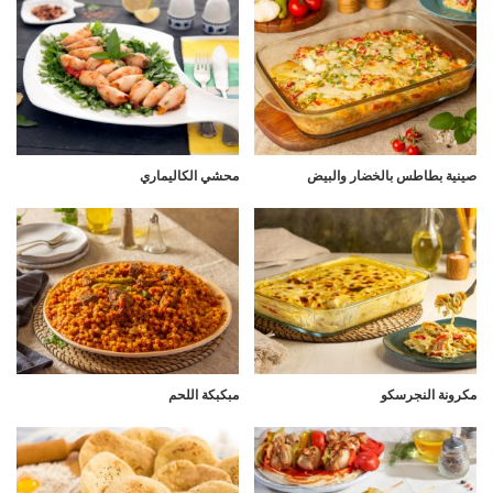
صينية بطاطس بالخضار والبيض
محشي الكاليماري
مكرونة النجرسكو
مبكبكة اللحم