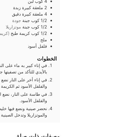
4
كوب
لبن
2
ملعقة كبيرة
زبدة
4
ملعقة كبيرة
دقيق
1/2
كوب
جبنة
جودة
1/2
كوب
جبنة
موتزاريلا
1/2
كوب
كريمة طبخ
(كريمة
ملح
فلفل أسود
الخطوات
في إناء كبير به ماء على ا
بالأيدي للتأكد من تصفيتها جي
في إناء أخر على النار نضع
والفلفل الأسود ثم الكريمة وا
في طاسة على النار، نضع ال
والفلفل الأسود.
نحضر صينية ونضع فيها خليط
والموتزاريلا وتدخل الصينية الفرن على درجة حرارة
وصفات ذات صلة