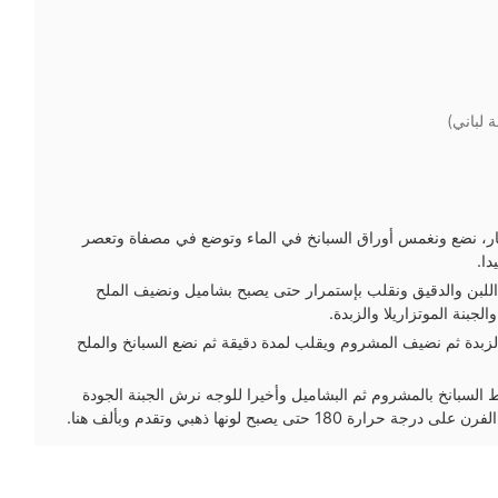
 لباني)
لنار، نضع ونغمس أوراق السبانخ في الماء وتوضع في مصفاة وتعصر
دا.
 اللبن والدقيق ونقلب بإستمرار حتى يصبح بشاميل ونضيف الملح
لجبنة الموتزاريلا والزبدة.
زبدة ثم نضيف المشروم ويقلب لمدة دقيقة ثم نضع السبانخ والملح
 السبانخ بالمشروم ثم البشاميل وأخيرا للوجه نرش الجبنة الجودة
 180 حتى يصبح لونها ذهبي وتقدم وبألف هنا.