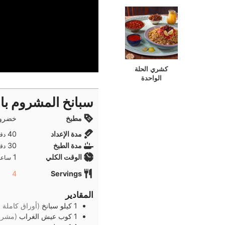
كشري الحلة
الواحدة
سبانخ المشروم با
مطبخ
خضروا
دقا
مدة الإعداد
40
دقا
دقا
مدة الطبخ
30
دقا
ساعة
الوقت الكلي
1
ساعة
4
Servings
المقادير
1
كيلو
سبانخ
(أوراق كاملة 
1
كوب
عيش الغراب
(مشرو