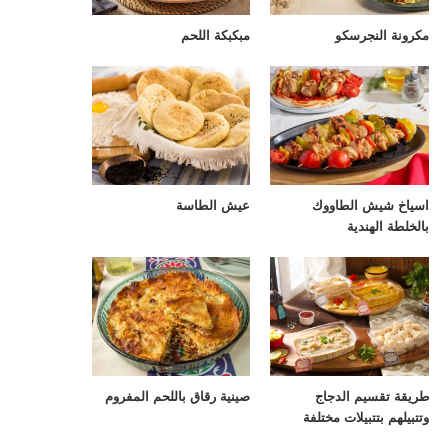
مكرونة النجرسكو
مبكبكة اللحم
اسياخ شيش الطاووك
عيش الطاسة
بالخلطة الهندية
طريقة تقسيم الدجاج
صينية رقاق باللحم المفروم
وتتبيلهم بتتبيلات مختلفة