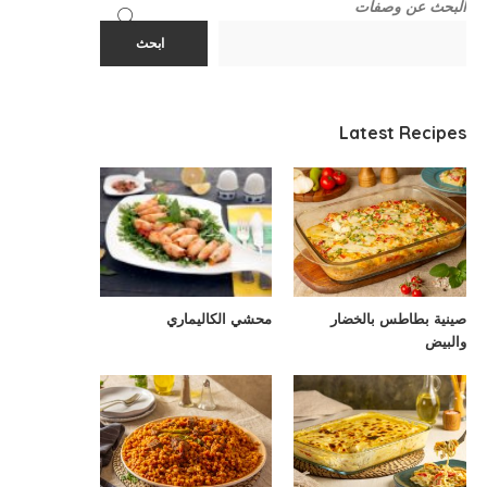
البحث عن وصفات
ابحث
Latest Recipes
صينية بطاطس بالخضار
محشي الكاليماري
والبيض