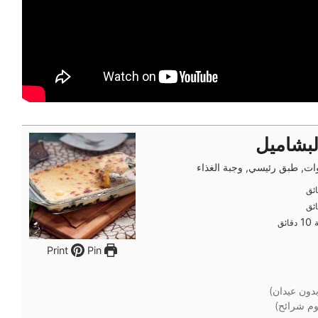
لبشاميل
ت, طبق رئيسي, وجبة الغذاء
ئق
ئق
ئق
ئق
دقائق
10
دقائق
Pin
Print
بدون عيدان)
م شرائح)