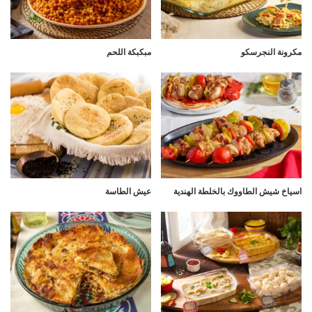
مكرونة النجرسكو
مبكبكة اللحم
اسياخ شيش الطاووك بالخلطة الهندية
عيش الطاسة