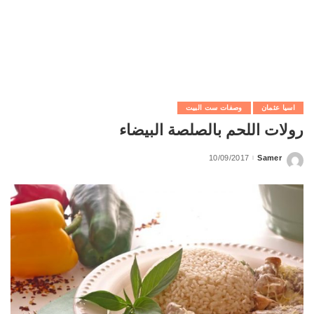
اسيا عثمان
وصفات ست البيت
رولات اللحم بالصلصة البيضاء
10/09/2017
Samer
Posted
by