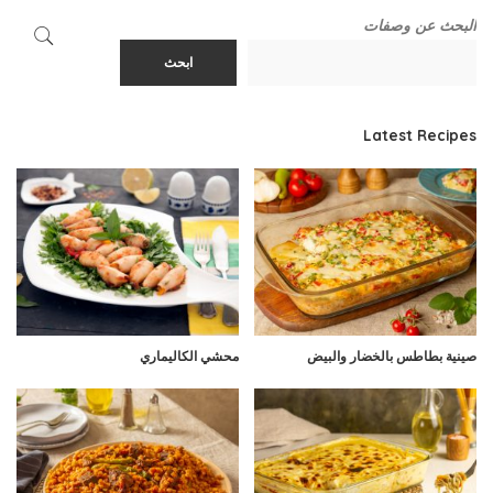
البحث عن وصفات
ابحث
Latest Recipes
صينية بطاطس بالخضار والبيض
محشي الكاليماري