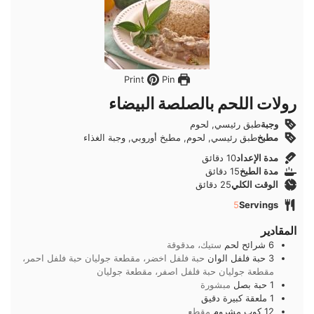
Pin
Print
رولات اللحم بالصلصة البيضاء
وجبة
طبق رئيسي, لحوم
مطبخ
طبق رئيسي, لحوم, مطبخ أوروبي, وجبة الغذاء
دقائق
مدة الإعداد
10
دقائق
دقائق
مدة الطبخ
15
دقائق
دقائق
الوقت الكلي
25
دقائق
5
Servings
المقادير
6
شرائح
لحم
ستيك، مدقوقة
3
حبة
فلفل الوان
حبة فلفل اخضر، مقطعة جوليان حبة فلفل احمر،
مقطعة جوليان حبة فلفل اصفر، مقطعة جوليان
1
حبة
بصل
مبشورة
1
ملعقة كبيرة
دقيق
12
كوب
مشروم
مقطع