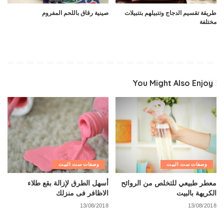
طريقة تقسيم الدجاج وتتبيلهم بتتبيلات
صينية رقاق باللحم المفروم
مختلفة
You Might Also Enjoy
وصفات ست البيت
وصفات ست البيت
معطر طبيعي للتخلص من الروائح
أسهل الطرق لإزالة بقع طلاء
الكريهة بالبيت
الاظافر فى منزلك
13/08/2018
13/08/2018