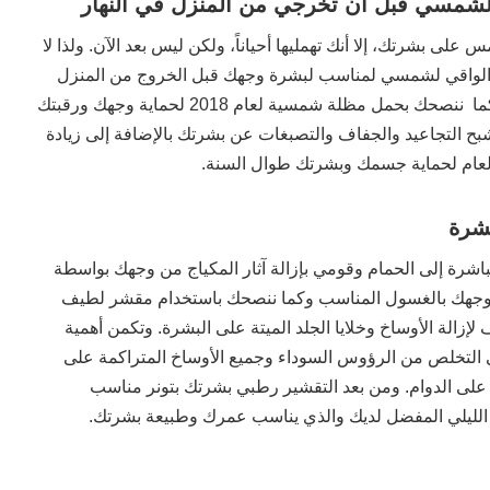
الشمسي قبل أن تخرجي من المنزل في النهار
لى بشرتك، إلا أنك تهمليها أحياناً، ولكن ليس بعد الآن. ولذا لا
 الواقي لشمسي لمناسب لبشرة وجهك قبل الخروج من المنزل
بعشر دقائق على أقل تقدير، وكما ننصحك بحمل مظلة شمسية لعام 2018 لحماية وجهك ورقبتك
بح التجاعيد والجفاف والتصبغات عن بشرتك بالإضافة إلى زيادة
 العام لحماية جسمك وبشرتك طوال السنة.
بشرة
اشرة إلى الحمام وقومي بإزالة آثار المكياج من وجهك بواسطة
 وجهك بالغسول المناسب وكما ننصحك باستخدام مقشر لطيف
إزالة الأوساخ وخلايا الجلد الميتة على البشرة. وتكمن أهمية
في التخلص من الرؤوس السوداء وجميع الأوساخ المتراكمة على
على الدوام. ومن بعد التقشير رطبي بشرتك بتونر مناسب
 الليلي المفضل لديك والذي يناسب عمرك وطبيعة بشرتك.