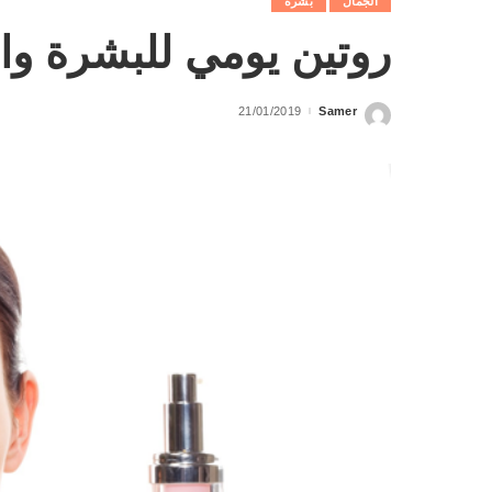
الجمال
بشرة
روتين يومي للبشرة وا
21/01/2019
Samer
Posted
by