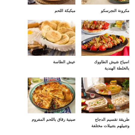
مكرونة النجرسكو
مبكبكة اللحم
اسياخ شيش الطاووك
عيش الطاسة
بالخلطة الهندية
طريقة تقسيم الدجاج
صينية رقاق باللحم المفروم
وتتبيلهم بتتبيلات مختلفة