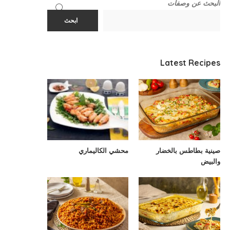
البحث عن وصفات
ابحث
Latest Recipes
صينية بطاطس بالخضار
محشي الكاليماري
والبيض