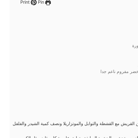
Pin
Print
رة
ضر مفروم ناعم جدا
ن القريش مع القشطة والتوابل والموتزاريلا ونصف كمية الشيدر والفلفل
والزيت وتحشى بالحشوة السابقة وتطبق على شكل مثلث مثل الكريب.