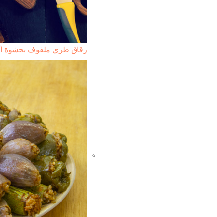
رقاق طري ملفوف بحشوة أج