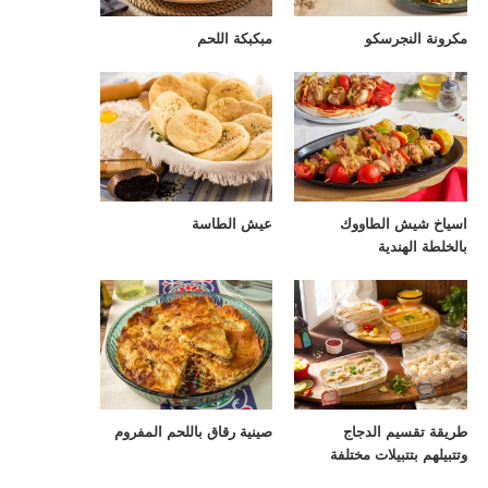
مكرونة النجرسكو
مبكبكة اللحم
اسياخ شيش الطاووك
عيش الطاسة
بالخلطة الهندية
طريقة تقسيم الدجاج
صينية رقاق باللحم المفروم
وتتبيلهم بتتبيلات مختلفة