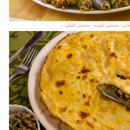
ان - محشي كوسة - محشي فلفل -…