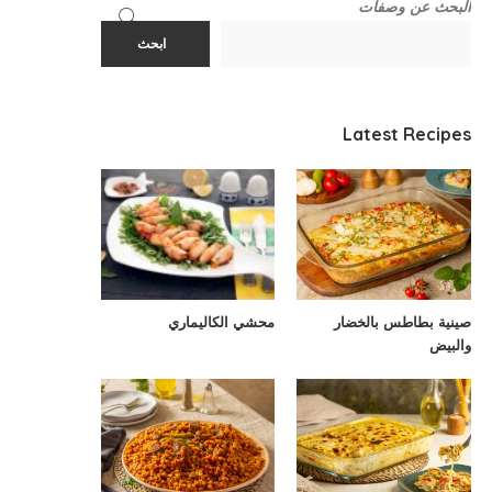
البحث عن وصفات
ابحث
Latest Recipes
صينية بطاطس بالخضار
محشي الكاليماري
والبيض