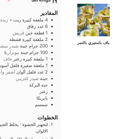
المقادير
4
ملعقة كبيرة
زيت
+ زبدة
6
عدد
رقاق
1
قطعة
جبن
قريش
2
ملعقة كبيرة
قشطة
باف باستيري بالتمر
200
جرام
جبنة
شيدر مبشو
100
جرام
جبنة
موتزاريلا
1
ملعقة كبيرة
زعتر
جاف
1
ملعقة صغيرة
فلفل أسود
2
عدد
فلفل ألوان
أصفر وأخ
جبنة
شيدر للتزيين
حبة البركة
زعتر
بابريكا
سمسم
الخطوات
لتجهيز الحشوة : يخلط الجب
الالوان.
تدهن ورقة الرقاق بالزبد 