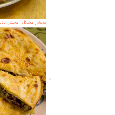
محشي مشكل " محشي باذنج