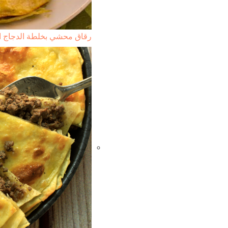
رقاق محشي بخلطة الدجاج ا