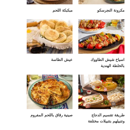
مكرونة النجرسكو
مبكبكة اللحم
اسياخ شيش الطاووك
عيش الطاسة
بالخلطة الهندية
طريقة تقسيم الدجاج
صينية رقاق باللحم المفروم
وتتبيلهم بتتبيلات مختلفة