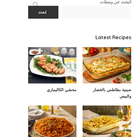
البحث عن وصفات
ابحث
Latest Recipes
صينية بطاطس بالخضار
محشي الكاليماري
والبيض