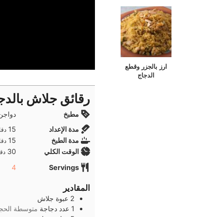
ارز بالجزر وقطع
الدجاج
رقائق جلاش بالدج
مطبخ
دواجن,
دقا
مدة الإعداد
15
دقا
دقا
مدة الطبخ
15
دقا
دقا
الوقت الكلي
30
دقا
4
Servings
المقادير
2
عبوة
جلاش
1
عدد
دجاجة
متوسطة الحج