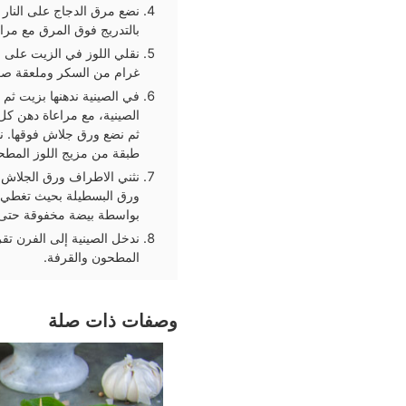
نضع مرق الدجاج على النار ل
بالتدريج فوق المرق مع مراع
غرام من السكر وملعقة صغير
في الصينية ندهنها بزيت ث
الصينية، مع مراعاة دهن كل
ثم نضع ورق جلاش فوقها. ن
طبقة من مزيج اللوز المطح
نثني الاطراف ورق الجلاش إ
ورق البسطيلة بحيث تغطي ال
بواسطة بيضة مخفوقة حتى لا 
ندخل الصينية إلى الفرن تقر
المطحون والقرفة.
وصفات ذات صلة