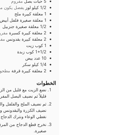
5
حبات
بصل
مفروم
1/2
كيلو
لوز
يفضل يكون م
1
معلقة كبيرة
ملح
1
معلقة صغيرة
فلفل أبيض
1/2
معلقة صغيرة
جنزبيل
2
معلقة كبيرة
كسبرة
مفرو
2
معلقة كبيرة
بقدونس
مفر
1
كوب
زيت
1+1/2
كوب
زبدة
10
عدد
بيض
1/4
كيلو
سكر
2
معلقة كبيرة
قرفة
مطحون
الخطوات
نضع الزيت مع قليل من الزب
قليلاً ثم نضيف البصل المفر
ثم نضيف الملح والفلفل والز
نضيف الكزرة والبقدونس ونق
نغطي الوعاء ونترك الدجاج ع
نخرج قطع الدجاج من المرق ثم
صغيرة.