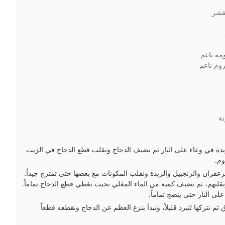
قشر
مة ناعم
وم ناعم
ة
دة في وعاء على النار ثم نضيف الدجاج ونقلب قطع الدجاج في الزيت
وم.
عفران والزنجبيل والزبدة ونقلب المكونات مع بعضها حتى تمتزج جيداً.
لبهم، ثم نضيف كمية من الماء المغلي بحيث تغطي قطع الدجاج تماماً.
لى النار حتى ينضج تماماً.
 نتركها لتبرد قليلاً، ونبدأ بنزع العظم عن الدجاج ونقطعه قطعاً