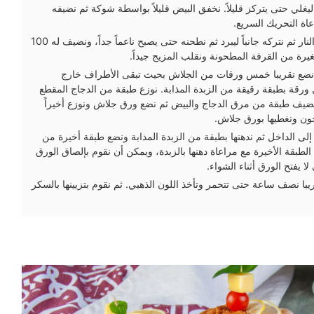
يغلي حتى يتركز قليلاً. نخفق البيض قليلاً بواسطة شوكة ثم نضيفه
اة التحريك السريع.
نقلي اللوز في الزيت على النار ثم نتركه جانباً ليبرد ثم نطحنه حتى يصبح ناعماً جداً، ونضيف له 100
ة من القرفة المطحونة ونقلب المزيج جيداً.
م نضع تقريبا خمس ورقات من الجلاش بحيث تبقى الأطراف خارج
 ورقة بطبقة رقيقة من الزبدة المذابة. نوزع طبقة من الدجاج المقطع
ضيف طبقة من مرق الدجاج والبيض ثم نضع ورق جلاش ونوزع أخيراً
ون ونغطيها بورق جلاش.
لى الداخل ثم ندهنها بطبقة من الزبدة المذابة ونضع طبقة أخيرة من
طبقة الأخيرة مع مراعاة دهنها بالزبدة، ويمكن أن نقوم بإلصاق الورق
يفتح الورق أثناء الشواء.
يبا نصف ساعة حتى تتحمر وتأخذ اللون الذهبي. ثم نقوم بتزيينها بالسكر