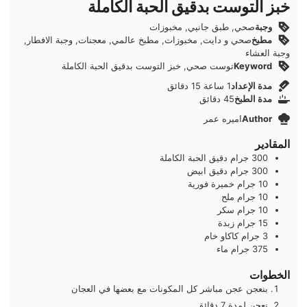
خبز التوست بدقيق الحبة الكاملة
وجبة
صحي, طبق جانبي, مخبوزات
مطبخ
صحي و دايت, مخبوزات, مطبخ عالمي, معجنات, وجبة الافطار,
وجبة العشاء
Keyword
توست صحي, خبز التوست بدقيق الحبة الكاملة
ساعة
دقائق
مدة الإعداد
1
ساعة
15
دقائق
دقائق
مدة الطبخ
45
دقائق
Author
اميره عمر
المقادير
300
جرام
دقيق الحبة الكاملة
300
جرام
دقيق ابيض
10
جرام
خميرة فورية
10
جرام
ملح
10
جرام
سكر
15
جرام
زبدة
3
جرام
كاكاو خام
375
جرام
ماء
الخطوات
بنعجن عجن مباشر كل المكونات مع بعضها في العجان
نعجن لمدة 7 دقائق