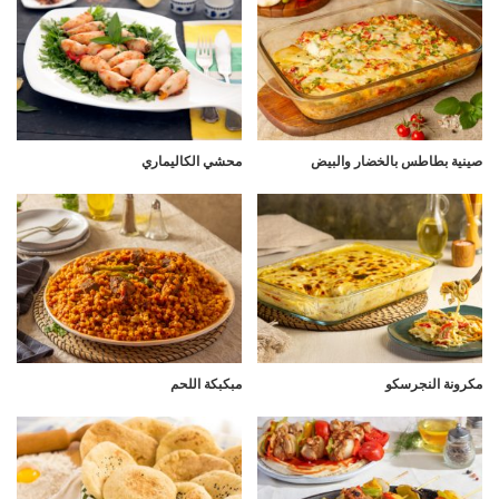
صينية بطاطس بالخضار والبيض
محشي الكاليماري
مكرونة النجرسكو
مبكبكة اللحم