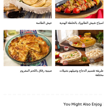
اسياخ شيش الطاووك بالخلطة الهندية
عيش الطاسة
طريقة تقسيم الدجاج وتتبيلهم بتتبيلات
صينية رقاق باللحم المفروم
مختلفة
You Might Also Enjoy