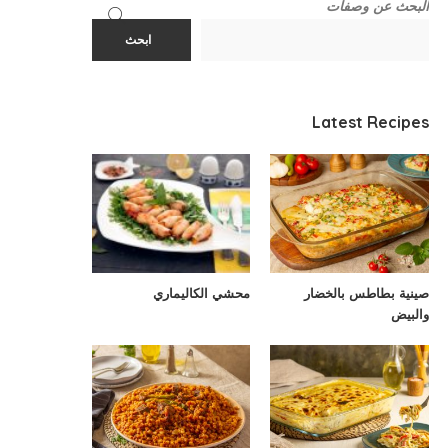
البحث عن وصفات
ابحث
Latest Recipes
صينية بطاطس بالخضار
محشي الكاليماري
والبيض