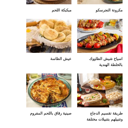
مكرونة النجرسكو
مبكبكة اللحم
اسياخ شيش الطاووك
عيش الطاسة
بالخلطة الهندية
طريقة تقسيم الدجاج
صينية رقاق باللحم المفروم
وتتبيلهم بتتبيلات مختلفة