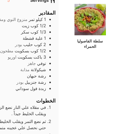
5
Servings
المقادير
1
كيلو
تمر
منزوع النوي وم
1/2
كوب
زيت
1/3
كوب
سكر
1
علبة
قشطة
سلطة الفاصوليا
2
كوب
حليب
بودر
الحمراء
1/2
كوب
بسكويت
مطحون
3
باكت
بسكويت
اوريو
توفي
جاهز
شيكولاتة
مذابة
رشة
حبهان
رشة
جنزبيل
بودر
زبدة فول سوداني
الخطوات
في مقلاه علي النار نضع ا
ويقلب الخليط جيداً .
ثم نضع التمر ويقلب الخليط
حتي نحصل علي عجينه متما