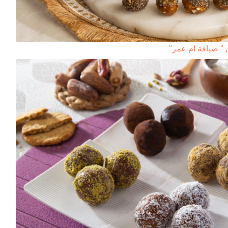
 " ضيافة ام عمر"