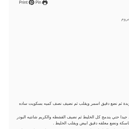
Pin
Print
فروم
لزبدة ثم نضع دقيق اسمر ويقلب ثم نضيف نصف كميه بسكويت ساده
 جيدا حتي يندمج كل الخليط ثم نضيف القشطه والكريم شانتيه البودر
سكة ونضع معلقه دقيق ابيض ويقلب الخليط .