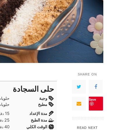
SHARE ON
حلى السجادة
وجبة
حلويا
Save
مطبخ
حلويا
دقا
مدة الإعداد
15
دقا
دقا
مدة الطبخ
25
دقا
دقا
الوقت الكلي
40
دقا
READ NEXT