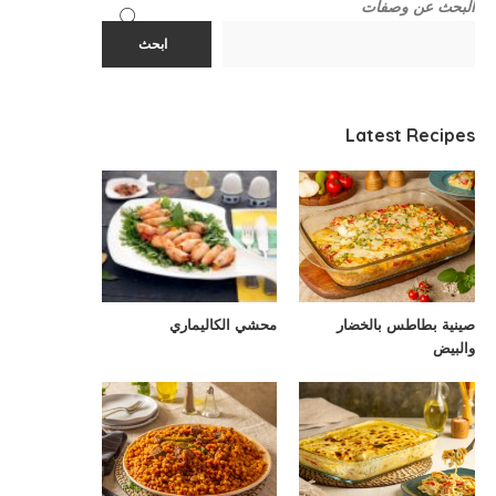
البحث عن وصفات
ابحث
Latest Recipes
صينية بطاطس بالخضار
محشي الكاليماري
والبيض