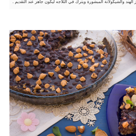
الهند والشيكولاتة المبشورة ويترك في الثلاجه ليكون جاهز عند التقديم .