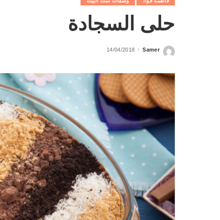
فاطمة فؤاد
وصفات ست البيت
حلى السجادة
14/04/2018
Samer
Posted
by