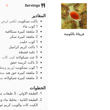
6
Servings
المقادير
باكت
بسكويت
تكفي لرص ط
1
كوب
ماء
3
ملعقة كبيرة
نسكافية
فريتاتا بالكوسة
2
ملعقة كبيرة
سكر
1
كوب
حليب
1
باكت
كريم كراميل
1
علبة
قشطة
5
عدد
شيكولاتة
كيت كات
3
باكت
كريمة خفق
1
كوب
بسكويت
اوريو ومط
3
ملعقة كبيرة
جوز هند
مبش
3
ملعقة كبيرة
شيكولاتة
مب
الخطوات
الطبقة الاولي : 3 طبقات من البسكويت السادة
الطبقة الثانية : يخلط ماء
الكيت كات والويب كريم ثم