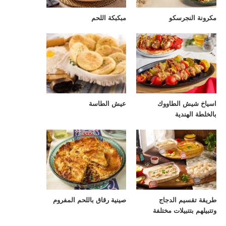
مكرونة النجرسكو
مبكبكة اللحم
اسياخ شيش الطاووك
عيش الطاسة
بالخلطة الهندية
طريقة تقسيم الدجاج
صينية رقاق باللحم المفروم
وتتبيلهم بتتبيلات مختلفة