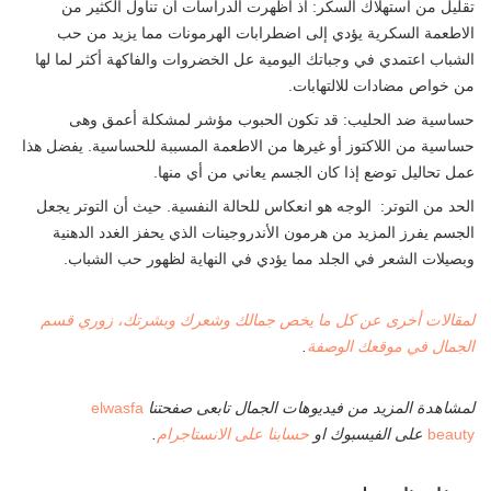
تقليل من استهلاك السكر: اذ اظهرت الدراسات ان تناول الكثير من
الاطعمة السكرية يؤدي إلى اضطرابات الهرمونات مما يزيد من حب
الشباب اعتمدي في وجباتك اليومية عل الخضروات والفاكهة أكثر لما لها
من خواص مضادات للالتهابات.
حساسية ضد الحليب: قد تكون الحبوب مؤشر لمشكلة أعمق وهى
حساسية من اللاكتوز أو غيرها من الاطعمة المسببة للحساسية. يفضل هذا
عمل تحاليل توضع إذا كان الجسم يعاني من أي منها.
الحد من التوتر: الوجه هو انعكاس للحالة النفسية. حيث أن التوتر يجعل
الجسم يفرز المزيد من هرمون الأندروجينات الذي يحفز الغدد الدهنية
وبصيلات الشعر في الجلد مما يؤدي في النهاية لظهور حب الشباب.
لمقالات أخرى عن كل ما يخص جمالك وشعرك وبشرتك، زوري قسم
الجمال في موقعك الوصفة
.
لمشاهدة المزيد من فيديوهات الجمال تابعى صفحتنا
elwasfa
beauty
على الفيسبوك او
حسابنا على الانستاجرام
.