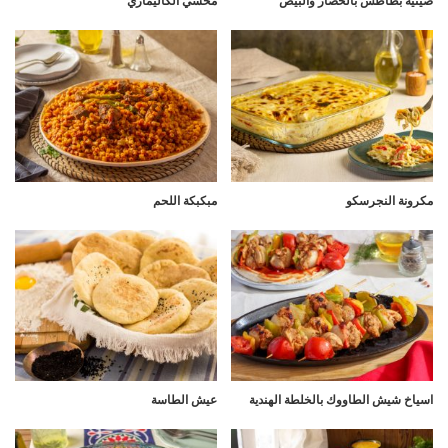
صينية بطاطس بالخضار والبيض
محشي الكاليماري
مكرونة النجرسكو
مبكبكة اللحم
اسياخ شيش الطاووك بالخلطة الهندية
عيش الطاسة